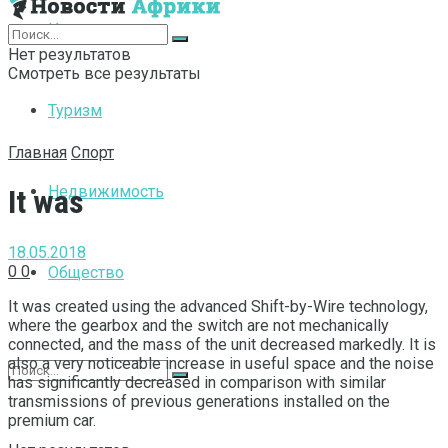
Интернет
Нет результатов
Смотреть все результаты
Туризм
Главная
Спорт
Недвижимость
It was
18.05.2018
0
0
Общество
It was created using the advanced Shift-by-Wire technology,
where the gearbox and the switch are not mechanically
connected, and the mass of the unit decreased markedly.
It is
also a very noticeable increase in useful space and the noise
has significantly decreased in comparison with similar
transmissions of previous generations installed on the
premium car.