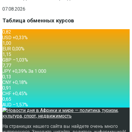
07.08.2026
Таблица обменных курсов
0,82
USD
+0,33
%
1,00
EUR
0,00
%
1,15
GBP
–1,03
%
7,77
JPY
+0,39
%
За 1 000
0,13
CNY
+0,18
%
0,91
CHF
+0,45
%
0,65
AUD
–1,57
%
На страницах нашего сайта вы найдете очень много
интересного. Заходите, читайте, делитесь информацией!