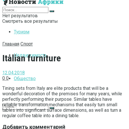
Интернет
Нет результатов
Смотреть все результаты
Туризм
Главная
Спорт
Недвижимость
Italian furniture
12.04.2018
0
0
Общество
Tining sets from Italy are elite products that will be a
wonderful decoration of the premises for many years, while
perfectly performing their purpose.
Similar tables have
reliable transformation mechanisms that easily turn small
tables into significant surface dimensions, as well as turn a
regular coffee table into a dining table.
Добавить комментарий