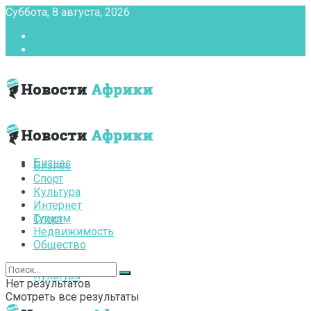
Суббота, 8 августа, 2026
Главная
Контакты
Бизнес
Бизнес
Спорт
Культура
Интернет
Туризм
Спорт
Недвижимость
Общество
Культура
Нет результатов
Смотреть все результаты