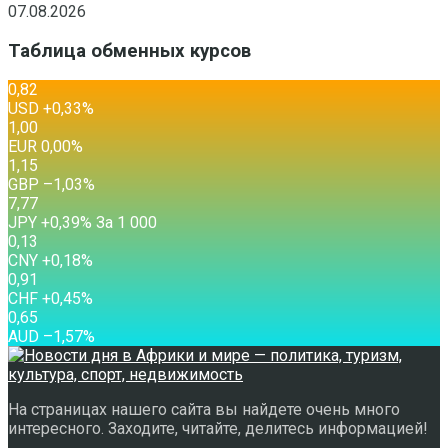
07.08.2026
Таблица обменных курсов
0,82
USD
+0,33
%
1,00
EUR
0,00
%
1,15
GBP
–1,03
%
7,77
JPY
+0,39
%
За 1 000
0,13
CNY
+0,18
%
0,91
CHF
+0,45
%
0,65
AUD
–1,57
%
На страницах нашего сайта вы найдете очень много
интересного. Заходите, читайте, делитесь информацией!