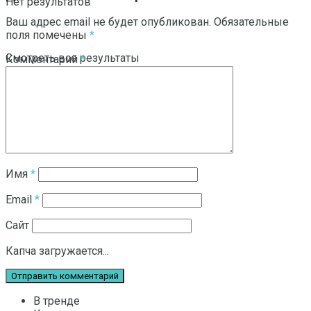
Нет результатов
Ваш адрес email не будет опубликован.
Обязательные
поля помечены
*
Смотреть все результаты
Комментарий
*
Имя
*
Email
*
Сайт
Капча загружается...
В тренде