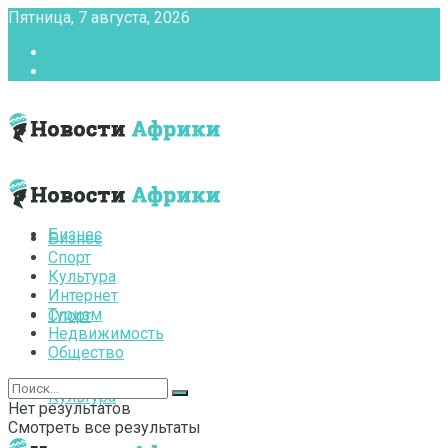
Пятница, 7 августа, 2026
Главная
Контакты
Бизнес
Бизнес
Спорт
Культура
Интернет
Туризм
Спорт
Недвижимость
Общество
Культура
Нет результатов
Смотреть все результаты