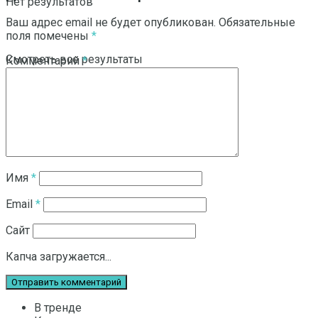
Нет результатов
Ваш адрес email не будет опубликован.
Обязательные
поля помечены
*
Смотреть все результаты
Комментарий
*
Имя
*
Email
*
Сайт
Капча загружается...
В тренде