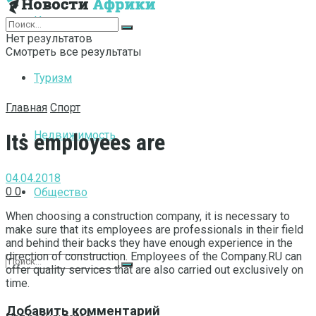
Интернет
Нет результатов
Смотреть все результаты
Туризм
Главная
Спорт
Недвижимость
Its employees are
04.04.2018
0
0
Общество
When choosing a construction company, it is necessary to
make sure that its employees are professionals in their field
and behind their backs they have enough experience in the
direction of construction.
Employees of the Company.RU can
offer quality services that are also carried out exclusively on
time.
Добавить комментарий