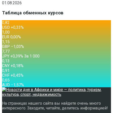
01.08.2026
Таблица обменных курсов
0,82
USD
+0,33
%
1,00
EUR
0,00
%
1,15
GBP
–1,03
%
7,77
JPY
+0,39
%
За 1 000
0,13
CNY
+0,18
%
0,91
CHF
+0,45
%
0,65
AUD
–1,57
%
На страницах нашего сайта вы найдете очень много
интересного. Заходите, читайте, делитесь информацией!