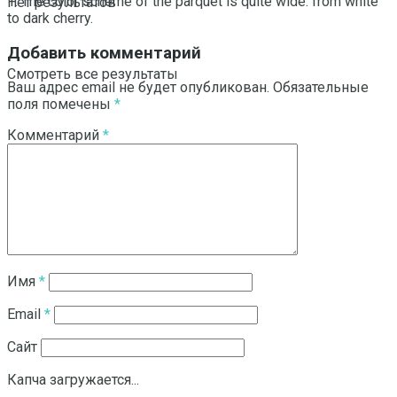
1. The color scheme of the parquet is quite wide: from white
Нет результатов
to dark cherry.
Добавить комментарий
Смотреть все результаты
Ваш адрес email не будет опубликован.
Обязательные
поля помечены
*
Комментарий
*
Имя
*
Email
*
Сайт
Капча загружается...