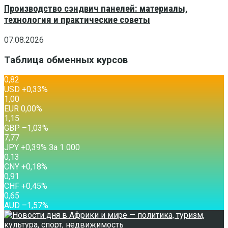
Производство сэндвич панелей: материалы,
технология и практические советы
07.08.2026
Таблица обменных курсов
0,82
USD
+0,33
%
1,00
EUR
0,00
%
1,15
GBP
–1,03
%
7,77
JPY
+0,39
%
За 1 000
0,13
CNY
+0,18
%
0,91
CHF
+0,45
%
0,65
AUD
–1,57
%