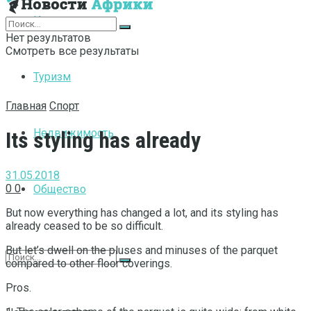
Интернет
Нет результатов
Смотреть все результаты
Туризм
Главная
Спорт
Недвижимость
Its styling has already
31.05.2018
0
0
Общество
But now everything has changed a lot, and its styling has
already ceased to be so difficult.
But let’s dwell on the pluses and minuses of the parquet
compared to other floor coverings.
Pros.