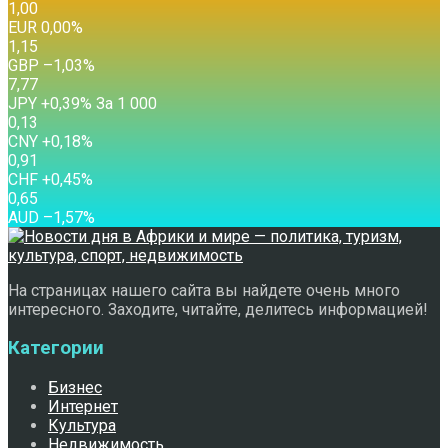
1,00
EUR
0,00
%
1,15
GBP
–1,03
%
7,77
JPY
+0,39
%
За 1 000
0,13
CNY
+0,18
%
0,91
CHF
+0,45
%
0,65
AUD
–1,57
%
На страницах нашего сайта вы найдете очень много
интересного. Заходите, читайте, делитесь информацией!
Категории
Бизнес
Интернет
Культура
Недвижимость