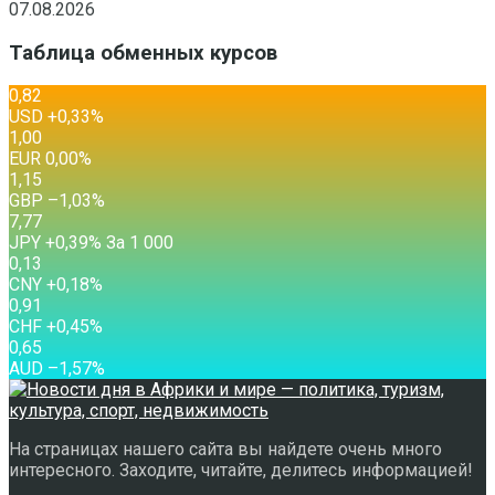
07.08.2026
Таблица обменных курсов
0,82
USD
+0,33
%
1,00
EUR
0,00
%
1,15
GBP
–1,03
%
7,77
JPY
+0,39
%
За 1 000
0,13
CNY
+0,18
%
0,91
CHF
+0,45
%
0,65
AUD
–1,57
%
На страницах нашего сайта вы найдете очень много
интересного. Заходите, читайте, делитесь информацией!