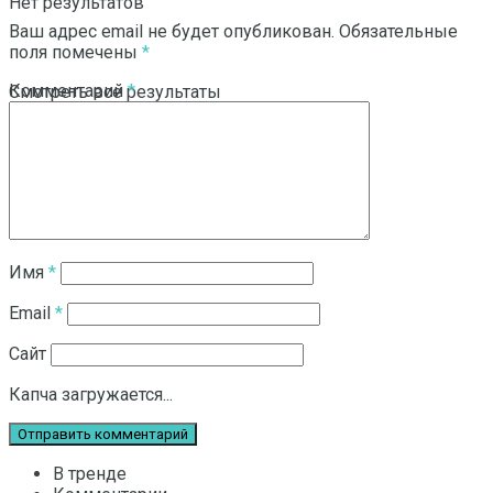
Нет результатов
Ваш адрес email не будет опубликован.
Обязательные
поля помечены
*
Комментарий
*
Смотреть все результаты
Имя
*
Email
*
Сайт
Капча загружается...
В тренде