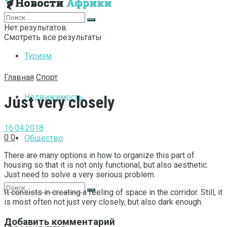
Интернет
Нет результатов
Смотреть все результаты
Туризм
Главная
Спорт
Недвижимость
Just very closely
16.04.2018
0
0
Общество
There are many options in how to organize this part of
housing so that it is not only functional, but also aesthetic.
Just need to solve a very serious problem.
It consists in creating a feeling of space in the corridor. Still, it
is most often not just very closely, but also dark enough.
Добавить комментарий