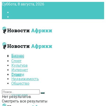
Суббота, 8 августа, 2026
Главная
Контакты
Бизнес
Бизнес
Спорт
Культура
Интернет
Туризм
Спорт
Недвижимость
Общество
Культура
Нет результатов
Смотреть все результаты