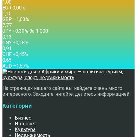
1,00
EUR
0,00
%
1,15
GBP
–1,03
%
7,77
JPY
+0,39
%
За 1 000
0,13
CNY
+0,18
%
0,91
CHF
+0,45
%
0,65
AUD
–1,57
%
На страницах нашего сайта вы найдете очень много
интересного. Заходите, читайте, делитесь информацией!
Категории
Бизнес
Интернет
Культура
Недвижимость