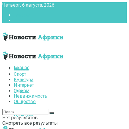
Четверг, 6 августа, 2026
Главная
Контакты
Бизнес
Бизнес
Спорт
Культура
Интернет
Туризм
Спорт
Недвижимость
Общество
Культура
Нет результатов
Смотреть все результаты