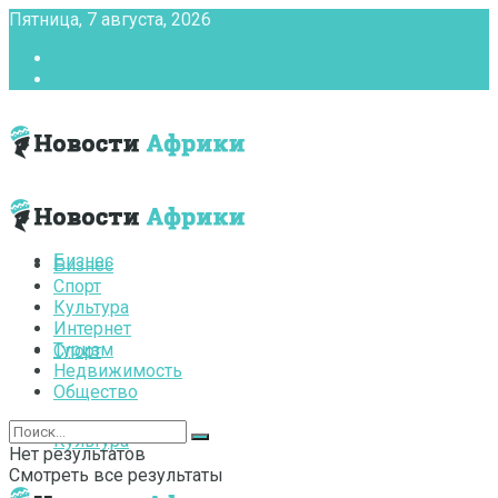
Пятница, 7 августа, 2026
Главная
Контакты
Бизнес
Бизнес
Спорт
Культура
Интернет
Туризм
Спорт
Недвижимость
Общество
Культура
Нет результатов
Смотреть все результаты