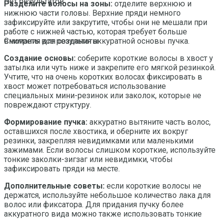
Нет результатов
Разделите волосы на зоны:
отделите верхнюю и
нижнюю части головы. Верхние пряди немного
зафиксируйте или закрутите, чтобы они не мешали при
работе с нижней частью, которая требует больше
внимания для создания аккуратной основы пучка.
Смотреть все результаты
Создание основы:
соберите короткие волосы в хвост у
затылка или чуть ниже и закрепите его мягкой резинкой.
Учтите, что на очень коротких волосах фиксировать в
хвост может потребоваться использование
специальных мини-резинок или заколок, которые не
повреждают структуру.
Формирование пучка:
аккуратно вытяните часть волос,
оставшихся после хвостика, и оберните их вокруг
резинки, закрепляя невидимками или маленькими
зажимами. Если волосы слишком короткие, используйте
тонкие заколки-зигзаг или невидимки, чтобы
зафиксировать пряди на месте.
Дополнительные советы:
если короткие волосы не
держатся, используйте небольшое количество лака для
волос или фиксатора. Для придания пучку более
аккуратного вида можно также использовать тонкие