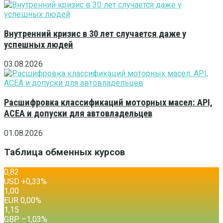
Внутренний кризис в 30 лет случается даже у
успешных людей
03.08.2026
Расшифровка классификаций моторных масел: API,
ACEA и допуски для автовладельцев
01.08.2026
Таблица обменных курсов
0,82
USD
+0,33
%
1,00
EUR
0,00
%
1,15
GBP
–1,03
%