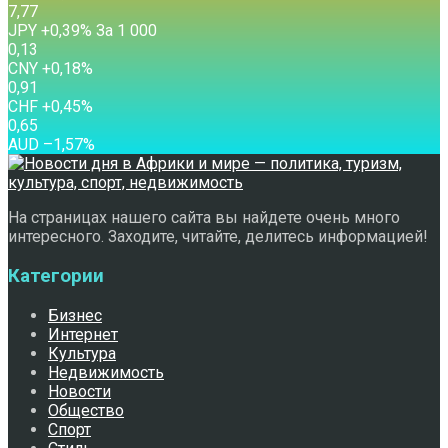
7,77
JPY
+0,39
%
За 1 000
0,13
CNY
+0,18
%
0,91
CHF
+0,45
%
0,65
AUD
–1,57
%
На страницах нашего сайта вы найдете очень много
интересного. Заходите, читайте, делитесь информацией!
Категории
Бизнес
Интернет
Культура
Недвижимость
Новости
Общество
Спорт