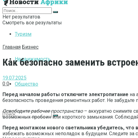
Интернет
Нет результатов
Смотреть все результаты
Туризм
Главная
Бизнес
Недвижимость
Как безопасно заменить встро
19.07.2025
0
0
Общество
Перед началом работы отключите электропитание
на 
безопасность проведения ремонтных работ. Не забудьте 
Освободите рабочее пространство
– аккуратно снимите с
возможных пробоин или короткого замыкания. Соблюдайт
Перед монтажом нового светильника убедитесь, что 
избежать возможных неполадок в будущем. Следите за с