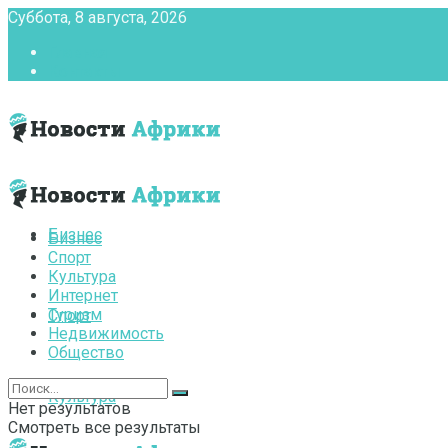
Суббота, 8 августа, 2026
Главная
Контакты
Бизнес
Бизнес
Спорт
Культура
Интернет
Туризм
Спорт
Недвижимость
Общество
Культура
Нет результатов
Смотреть все результаты