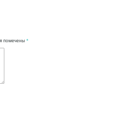
ля помечены
*