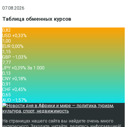
07.08.2026
Таблица обменных курсов
0,82
USD
+0,33
%
1,00
EUR
0,00
%
1,15
GBP
–1,03
%
7,77
JPY
+0,39
%
За 1 000
0,13
CNY
+0,18
%
0,91
CHF
+0,45
%
0,65
AUD
–1,57
%
На страницах нашего сайта вы найдете очень много
интересного. Заходите, читайте, делитесь информацией!