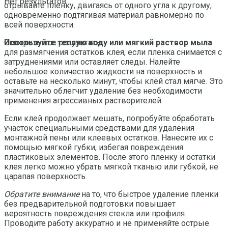
Нет результатов
отрывайте пленку, двигаясь от одного угла к другому,
одновременно подтягивая материал равномерно по
всей поверхности.
Используйте теплую воду или мягкий раствор мыла
Смотреть все результаты
для размягчения остатков клея, если пленка снимается с
затруднениями или оставляет следы. Налейте
небольшое количество жидкости на поверхность и
оставьте на несколько минут, чтобы клей стал мягче. Это
значительно облегчит удаление без необходимости
применения агрессивных растворителей.
Если клей продолжает мешать, попробуйте обработать
участок специальными средствами для удаления
монтажной пены или клеевых остатков. Нанесите их с
помощью мягкой губки, избегая повреждения
пластиковых элементов. После этого пленку и остатки
клея легко можно убрать мягкой тканью или губкой, не
царапая поверхность.
Обратите внимание
на то, что быстрое удаление пленки
без предварительной подготовки повышает
вероятность повреждения стекла или профиля.
Проводите работу аккуратно и не применяйте острые