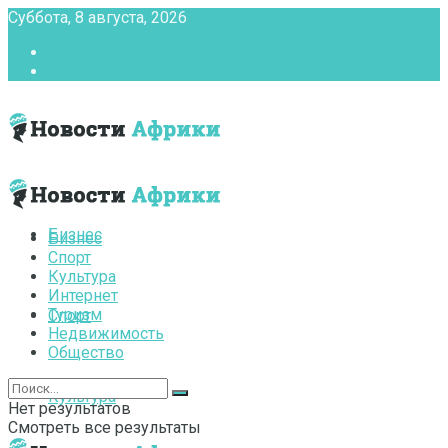
Суббота, 8 августа, 2026
Главная
Контакты
Бизнес
Бизнес
Спорт
Культура
Интернет
Туризм
Спорт
Недвижимость
Общество
Культура
Нет результатов
Смотреть все результаты