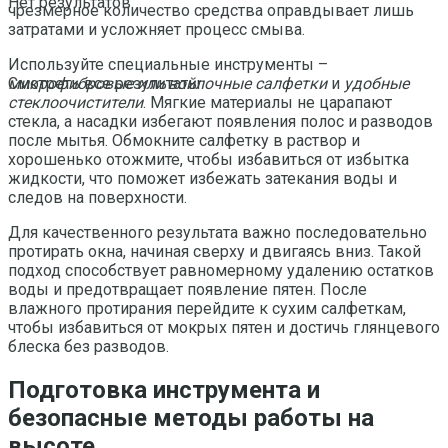
Нет результатов
чрезмерное количество средства оправдывает лишь
затратами и усложняет процесс смыва.
Используйте специальные инструменты –
микрофибровые или войлочные салфетки
и
удобные
Смотреть все результаты
стеклоочистители
. Мягкие материалы не царапают
стекла, а насадки избегают появления полос и разводов
после мытья. Обмокните салфетку в раствор и
хорошенько отожмите, чтобы избавиться от избытка
жидкости, что поможет избежать затекания воды и
следов на поверхности.
Для качественного результата важно последовательно
протирать окна, начиная сверху и двигаясь вниз. Такой
подход способствует равномерному удалению остатков
воды и предотвращает появление пятен. После
влажного протирания перейдите к сухим салфеткам,
чтобы избавиться от мокрых пятен и достичь глянцевого
блеска без разводов.
Подготовка инструмента и
безопасные методы работы на
высоте