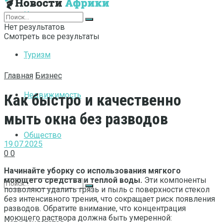
Интернет
Нет результатов
Смотреть все результаты
Туризм
Главная
Бизнес
Недвижимость
Как быстро и качественно
мыть окна без разводов
Общество
19.07.2025
0
0
Начинайте уборку со использования мягкого
моющего средства и теплой воды.
Эти компоненты
позволяют удалить грязь и пыль с поверхности стекол
без интенсивного трения, что сокращает риск появления
разводов. Обратите внимание, что концентрация
моющего раствора должна быть умеренной: