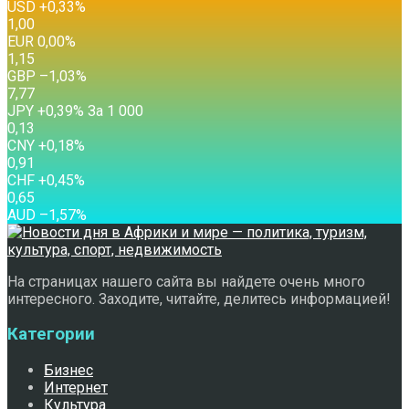
USD
+0,33
%
1,00
EUR
0,00
%
1,15
GBP
–1,03
%
7,77
JPY
+0,39
%
За 1 000
0,13
CNY
+0,18
%
0,91
CHF
+0,45
%
0,65
AUD
–1,57
%
На страницах нашего сайта вы найдете очень много
интересного. Заходите, читайте, делитесь информацией!
Категории
Бизнес
Интернет
Культура