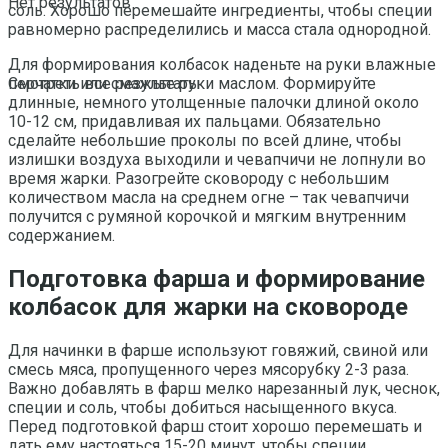
Нет результатов
соль. Хорошо перемешайте ингредиенты, чтобы специи
равномерно распределились и масса стала однородной.
Для формирования колбасок наденьте на руки влажные
перчатки или смажьте руки маслом. Формируйте
Смотреть все результаты
длинные, немного утолщенные палочки длиной около
10-12 см, придавливая их пальцами. Обязательно
сделайте небольшие проколы по всей длине, чтобы
излишки воздуха выходили и чевапчичи не лопнули во
время жарки. Разогрейте сковороду с небольшим
количеством масла на среднем огне – так чевапчичи
получится с румяной корочкой и мягким внутренним
содержанием.
Подготовка фарша и формирование
колбасок для жарки на сковороде
Для начинки в фарше используют говяжий, свиной или
смесь мяса, пропущенного через мясорубку 2-3 раза.
Важно добавлять в фарш мелко нарезанный лук, чеснок,
специи и соль, чтобы добиться насыщенного вкуса.
Перед подготовкой фарш стоит хорошо перемешать и
дать ему настояться 15-20 минут, чтобы специи