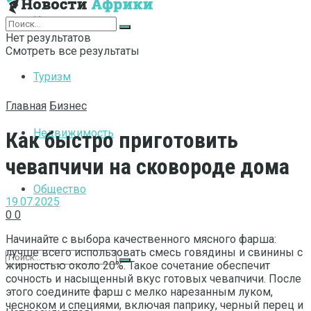
Интернет
Нет результатов
Смотреть все результаты
Туризм
Главная
Бизнес
Недвижимость
Как быстро приготовить
чевапчичи на сковороде дома
Общество
19.07.2025
0
0
Начинайте с выбора качественного мясного фарша:
лучше всего использовать смесь говядины и свинины с
жирностью около 20%. Такое сочетание обеспечит
сочность и насыщенный вкус готовых чевапчичи. После
этого соедините фарш с мелко нарезанным луком,
чесноком и специями, включая паприку, черный перец и