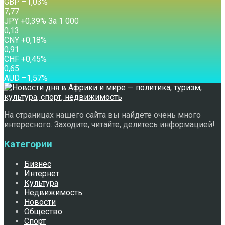
GBP
–1,03
%
7,77
JPY
+0,39
%
За 1 000
0,13
CNY
+0,18
%
0,91
CHF
+0,45
%
0,65
AUD
–1,57
%
На страницах нашего сайта вы найдете очень много
интересного. Заходите, читайте, делитесь информацией!
Категории
Бизнес
Интернет
Культура
Недвижимость
Новости
Общество
Спорт