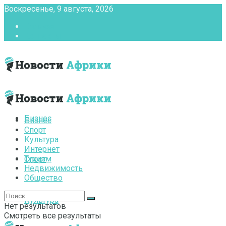
Воскресенье, 9 августа, 2026
Главная
Контакты
Бизнес
Бизнес
Спорт
Культура
Интернет
Туризм
Спорт
Недвижимость
Общество
Культура
Нет результатов
Смотреть все результаты