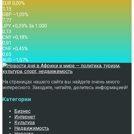
EUR
0,00
%
1,15
GBP
–1,03
%
7,77
JPY
+0,39
%
За 1 000
0,13
CNY
+0,18
%
0,91
CHF
+0,45
%
0,65
AUD
–1,57
%
На страницах нашего сайта вы найдете очень много
интересного. Заходите, читайте, делитесь информацией!
Категории
Бизнес
Интернет
Культура
Недвижимость
Новости