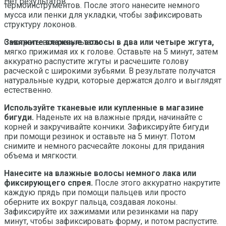
Нет результатов
термоинструментов. После этого нанесите немного
мусса или пенки для укладки, чтобы зафиксировать
структуру локонов.
Завяжите влажные волосы в два или четыре жгута,
Смотреть все результаты
мягко прижимая их к голове. Оставьте на 5 минут, затем
аккуратно распустите жгуты и расчешите голову
расческой с широкими зубьями. В результате получатся
натуральные кудри, которые держатся долго и выглядят
естественно.
Используйте тканевые или купленные в магазине
бигуди.
Наденьте их на влажные пряди, начинайте с
корней и закручивайте кончики. Зафиксируйте бигуди
при помощи резинок и оставьте на 5 минут. Потом
снимите и немного расчесайте локоны для придания
объема и мягкости.
Нанесите на влажные волосы немного лака или
фиксирующего спрея.
После этого аккуратно накрутите
каждую прядь при помощи пальцев или просто
оберните их вокруг пальца, создавая локоны.
Зафиксируйте их зажимами или резинками на пару
минут, чтобы зафиксировать форму, и потом распустите.