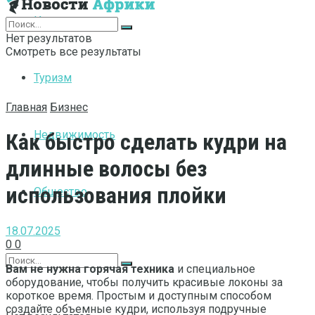
Интернет
Нет результатов
Смотреть все результаты
Туризм
Главная
Бизнес
Недвижимость
Как быстро сделать кудри на
длинные волосы без
использования плойки
Общество
18.07.2025
0
0
Вам не нужна горячая техника
и специальное
оборудование, чтобы получить красивые локоны за
короткое время. Простым и доступным способом
создайте объемные кудри, используя подручные