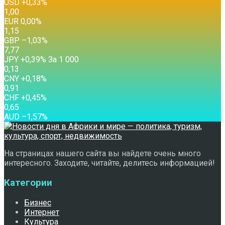
USD
+0,33
%
1,00
EUR
0,00
%
1,15
GBP
–1,03
%
7,77
JPY
+0,39
%
За 1 000
0,13
CNY
+0,18
%
0,91
CHF
+0,45
%
0,65
AUD
–1,57
%
На страницах нашего сайта вы найдете очень много
интересного. Заходите, читайте, делитесь информацией!
Категории
Бизнес
Интернет
Культура