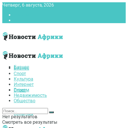
Четверг, 6 августа, 2026
Главная
Контакты
Бизнес
Бизнес
Спорт
Культура
Интернет
Туризм
Спорт
Недвижимость
Общество
Культура
Нет результатов
Смотреть все результаты