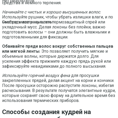
Нет результатов
средства и немного терпения.
Начинайте с чистых и хорошо высушенных волос
.
Используйте рушник, чтобы убрать излишки влаги, и по
необходимости нанесите термозащитный спрей или
Смотреть все результаты
укладочный мусс. Делая локоны без плойки, важно
подготовить волосы – они должны быть влажными и
подготовленными для фиксации.
Обвивайте пряди волос вокруг собственных пальцев
или мягкой ленты
. Это позволяет получить мягкие и
объемные волны, которые держатся долго. Для
усиления эффекта прижмите каждую прядь рукой или
зафиксируйте невидимками до полного высыхания.
Используйте горячий воздух фена
для просушки
закрепленных прядей, делая акцент на корни и кончики.
После просушки осторожно распустите локоны, избегая
расчесывания. В результате получатся элегантные кудри,
которые сохранят свою форму на длительное время без
использования термических приборов.
Способы создания кудрей на