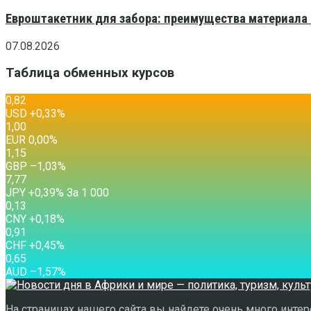
Евроштакетник для забора: преимущества материала
07.08.2026
Таблица обменных курсов
0,82
USD
+0,33
%
1,00
EUR
0,00
%
1,15
GBP
–1,03
%
7,77
JPY
+0,39
%
За 1 000
0,13
CNY
+0,18
%
0,91
CHF
+0,45
%
0,65
AUD
–1,57
%
На страницах нашего сайта вы найдете очень много интере