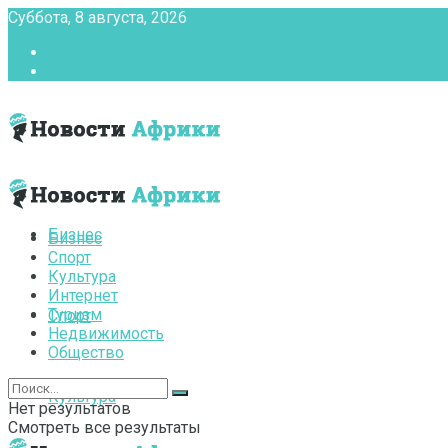
Суббота, 8 августа, 2026
Главная
Контакты
Бизнес
Бизнес
Спорт
Культура
Интернет
Туризм
Спорт
Недвижимость
Общество
Культура
Нет результатов
Смотреть все результаты