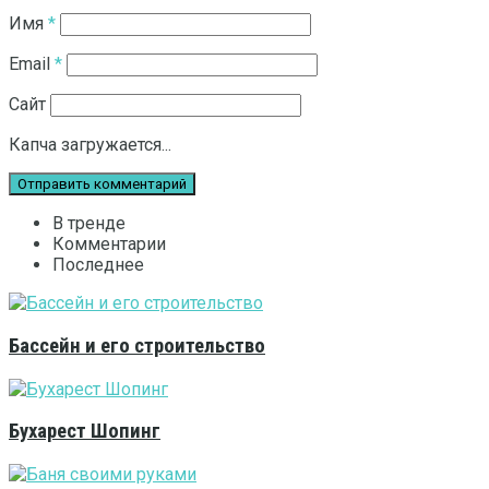
Имя
*
Email
*
Сайт
Капча загружается...
В тренде
Комментарии
Последнее
Бассейн и его строительство
Бухарест Шопинг