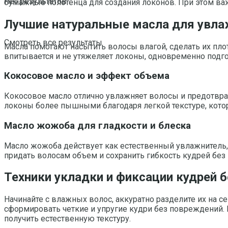
Нет результатов
бумажные полотенца для создания локонов. При этом ва
Лучшие натуральные масла для увла
Смотреть все результаты
Масла помогают насытить волосы влагой, сделать их пло
впитывается и не утяжеляет локоны, одновременно подго
Кокосовое масло и эффект объема
Кокосовое масло отлично увлажняет волосы и предотвращ
локоны более пышными благодаря легкой текстуре, котор
Масло жожоба для гладкости и блеска
Масло жожоба действует как естественный увлажнитель, 
придать волосам объем и сохранить гибкость кудрей без
Техники укладки и фиксации кудрей б
Начинайте с влажных волос, аккуратно разделите их на с
сформировать четкие и упругие кудри без повреждений. 
получить естественную текстуру.