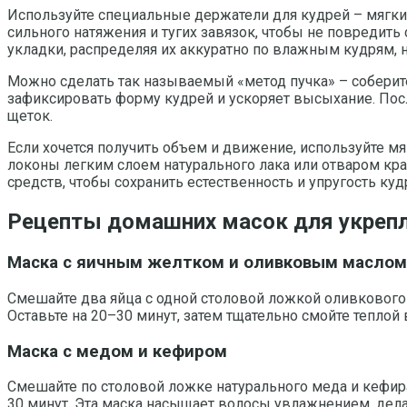
Используйте специальные держатели для кудрей – мягкие
сильного натяжения и тугих завязок, чтобы не повредить
укладки, распределяя их аккуратно по влажным кудрям, н
Можно сделать так называемый «метод пучка» – соберите
зафиксировать форму кудрей и ускоряет высыхание. Посл
щеток.
Если хочется получить объем и движение, используйте м
локоны легким слоем натурального лака или отваром кра
средств, чтобы сохранить естественность и упругость куд
Рецепты домашних масок для укрепл
Маска с яичным желтком и оливковым маслом
Смешайте два яйца с одной столовой ложкой оливкового 
Оставьте на 20–30 минут, затем тщательно смойте теплой
Маска с медом и кефиром
Смешайте по столовой ложке натурального меда и кефира 
30 минут. Эта маска насыщает волосы увлажнением, дела