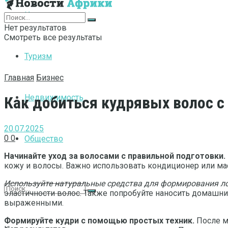
Интернет
Нет результатов
Смотреть все результаты
Туризм
Главная
Бизнес
Недвижимость
Как добиться кудрявых волос 
20.07.2025
0
0
Общество
Начинайте уход за волосами с правильной подготовки.
кожу и волосы. Важно использовать кондиционер или ма
Используйте натуральные средства для формирования л
эластичности волос. Также попробуйте наносить домашни
выраженными.
Формируйте кудри с помощью простых техник.
После м