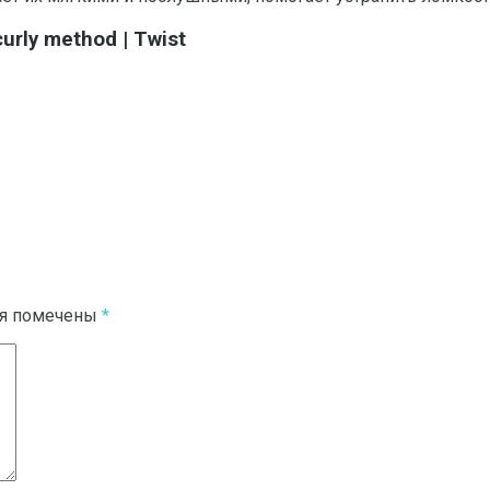
curly method | Twist
ля помечены
*