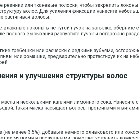
 резинки или тканевые полоски, чтобы закрепить локоны 
 структуру волос. Для усиления фиксации нанесите неболь
е растягивая волосы.
 влажные локоны в не тугой пучок на затылке, оберните е
е полного высыхания распустите пучок и осторожно разде
ягкие гребешки или расчески с редкими зубьями, осторож
пивы или ромашки, предварительно протестируя их на неб
рей.
ения и улучшения структуры волос
масла и несколькими каплями лимонного сока. Нанесите с
 водой. Такая маска насыщает волосы протеинами и витамин
(не менее 3,5%), добавьте немного оливкового или кокосо
ет их мягкими и послушными, помогает устранить ломкост