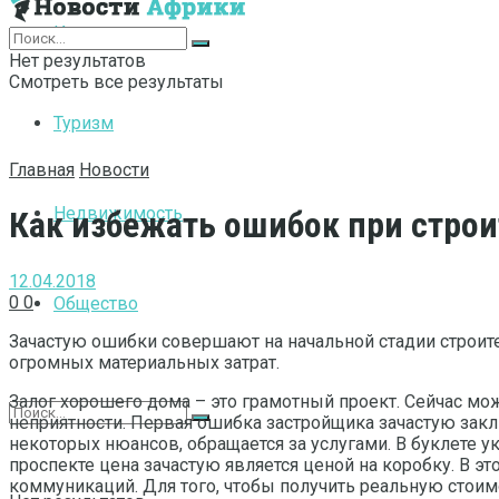
Интернет
Нет результатов
Смотреть все результаты
Туризм
Главная
Новости
Недвижимость
Как избежать ошибок при строи
12.04.2018
0
0
Общество
Зачастую ошибки совершают на начальной стадии строит
огромных материальных затрат.
Залог хорошего дома – это грамотный проект. Сейчас мож
неприятности. Первая ошибка застройщика зачастую заклю
некоторых нюансов, обращается за услугами. В буклете у
проспекте цена зачастую является ценой на коробку. В э
коммуникаций. Для того, чтобы получить реальную стоим