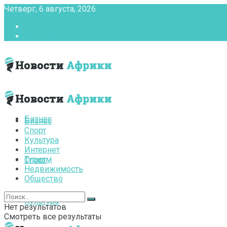
Четверг, 6 августа, 2026
Главная
Контакты
Бизнес
Бизнес
Спорт
Культура
Интернет
Туризм
Спорт
Недвижимость
Общество
Культура
Нет результатов
Смотреть все результаты