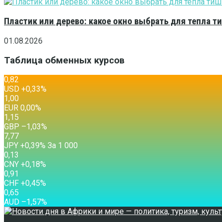
Пластик или дерево: какое окно выбрать для тепла 
01.08.2026
Таблица обменных курсов
0,82
USD
+0,33
%
1,00
EUR
0,00
%
1,15
GBP
–1,03
%
7,77
JPY
+0,39
%
За 1 000
0,13
CNY
+0,18
%
0,91
CHF
+0,45
%
0,65
AUD
–1,57
%