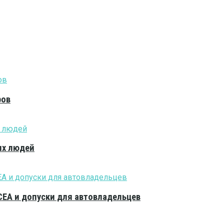
ров
ых людей
CEA и допуски для автовладельцев