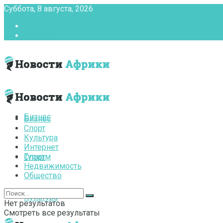
Суббота, 8 августа, 2026
Главная
Контакты
Бизнес
Бизнес
Спорт
Культура
Интернет
Туризм
Спорт
Недвижимость
Общество
Культура
Нет результатов
Смотреть все результаты