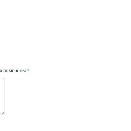
ля помечены
*