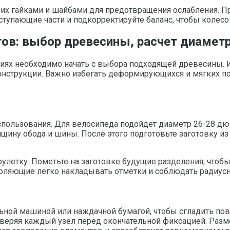
 их гайками и шайбами для предотвращения ослабления. Пр
тупающие части и подкорректируйте баланс, чтобы колесо
ов: выбор древесины, расчет диаметр
ях необходимо начать с выбора подходящей древесины. Ис
конструкции. Важно избегать деформирующихся и мягких п
спользования. Для велосипеда подойдет диаметр 26-28 дюй
лщину обода и шины. После этого подготовьте заготовку и
улетку. Пометьте на заготовке будущие разделения, чтоб
воляющие легко накладывать отметки и соблюдать радиус
ной машиной или наждачной бумагой, чтобы сгладить пове
веряя каждый узел перед окончательной фиксацией. Разме