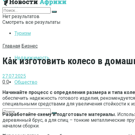
Интернет
Нет результатов
Смотреть все результаты
Туризм
Главная
Бизнес
Недвижимость
Как изготовить колесо в домаш
27.07.2025
0
0
Общество
Начинайте процесс с определения размера и типа коле
обеспечить надежность готового изделия, рекомендуетс
специальными средствами для увеличения стойкости к из
Разработайте схему и подготовьте материалы.
Использ
деревянный брус, а для спиц – тонкие металлические пр
началом сборки.