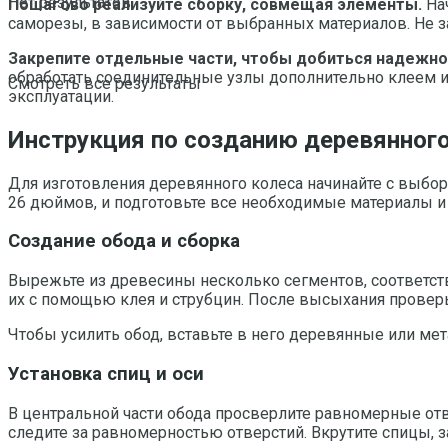
Нет результатов
Пошагово реализуйте сборку, совмещая элементы.
Нач
саморезы, в зависимости от выбранных материалов. Не з
Закрепите отдельные части, чтобы добиться надежно
обработать соединительные узлы дополнительно клеем и
Смотреть все результаты
эксплуатации.
Инструкция по созданию деревянного
Для изготовления деревянного колеса начинайте с выбор
26 дюймов, и подготовьте все необходимые материалы и
Создание обода и сборка
Вырежьте из древесины несколько сегментов, соответств
их с помощью клея и струбцин. После высыхания проверь
Чтобы усилить обод, вставьте в него деревянные или ме
Установка спиц и оси
В центральной части обода просверлите равномерные отв
следите за равномерностью отверстий. Вкрутите спицы, з