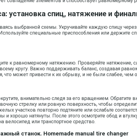
рует совпадение элементов и способствует равномерному 
са: установка спиц, натяжение и фина
ваясь выбранной схемы. Укручивайте каждую спицу через о
Используйте специальные приспособления или держите сп
ите к равномерному натяжению. Проверяйте натяжение, с
 всему кругу. Важно поддерживать баланс, создавая равн
 что может привести к их обрыву, и не были слабее, чем 
окрутите, внимательно следя за его вращением. Обратите
очную стрелку или ровную поверхность, чтобы определит
яжелых участков повторно подтяните или ослабьте соотве
ы и хорошо натянуты. После этого осмотрите обод и втулк
а велосипед или транспортное средство.
жный станок. Homemade manual tire changer