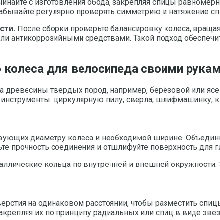
инайте с изготовления обода, закрепляя спицы равномерно
абывайте регулярно проверять симметрию и натяжение сп
сти.
После сборки проверьте балансировку колеса, вращая
ли антикоррозийными средствами. Такой подход обеспечит
 колеса для велосипеда своими рука
а древесины твердых пород, например, берёзовой или ясе
 инструменты: циркулярную пилу, сверла, шлифмашинку, к
ующих диаметру колеса и необходимой ширине. Объедините
те прочность соединения и отшлифуйте поверхность для г
таллические кольца по внутренней и внешней окружности.
ерстия на одинаковом расстоянии, чтобы разместить спиц
акрепляя их по принципу радиальных или спиц в виде звез