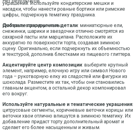
Нет результатов
украшений. Используйте кондитерские мешки и
насадки, чтобы нанести ровные бортики или римские
цифры, подчеркнув тематику праздника.
Добавьте праздничные детали
: миниатюрные ели,
Смотреть все результаты
снежинки, шарики и звездочки отлично смотрятся из
сахарной пасты или марципана. Расположите их
аккуратно по поверхности торта, создавая зимнюю
сцену. Оригинально, если подчеркнуть их объемностью
и текстурой, дополнив блестками из пищевого глиттера.
Акцентируйте центр композиции
: выберите крупный
элемент, например, елочную игру или символ Нового
года – рукотворную елку из сладостей или фигурки из
шоколада. Разместите их так, чтобы они становились
главным акцентом, а остальной декор компонировал
его вокруг.
Используйте натуральные и тематические украшения
:
цитрусовые сегменты, коричневые веточки корицы или
веточки хвои отлично впишутся в зимнюю тематику. Их
добавление придаст торту дополнительный аромат и
сделает его более насыщенным и живым.