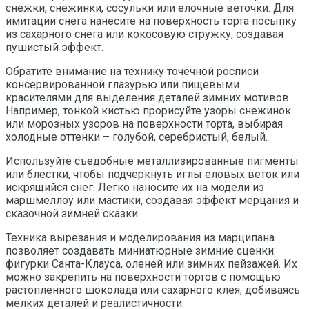
снежки, снежинки, сосульки или елочные веточки. Для
имитации снега нанесите на поверхность торта посыпку
из сахарного снега или кокосовую стружку, создавая
пушистый эффект.
Обратите внимание на технику точечной росписи
консервированной глазурью или пищевыми
красителями для выделения деталей зимних мотивов.
Например, тонкой кистью прорисуйте узоры снежинок
или морозных узоров на поверхности торта, выбирая
холодные оттенки – голубой, серебристый, белый.
Используйте съедобные металлизированные пигменты
или блестки, чтобы подчеркнуть иглы еловых веток или
искрящийся снег. Легко наносите их на модели из
маршмеллоу или мастики, создавая эффект мерцания и
сказочной зимней сказки.
Техника вырезания и моделирования из марципана
позволяет создавать миниатюрные зимние сценки:
фигурки Санта-Клауса, оленей или зимних пейзажей. Их
можно закрепить на поверхности тортов с помощью
растопленного шоколада или сахарного клея, добиваясь
мелких деталей и реалистичности.