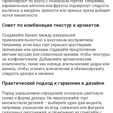
гармонируют по вкусу с основным тортом. Например,
карамельные веточки или фрукты подчеркнут сладость
выпечки, а мазурки, пряности или пряные орехи добавят
нотки пикантности.
Совет по комбинации текстур и ароматов
Создавайте баланс между визуальной
привлекательностью и вкусовым восприятием.
Например, если ваш торт украшен хрустящими
пряниками или орехами, отдавайте предпочтение
мягким муссам или сливочным кремам, чтобы текстуры
не конфликтовали. Добавляйте ароматические
компоненты, такие как корица, апельсиновая цедра или
ваниль, чтобы усилить впечатление и сбалансировать
сладость декора и начинки.
Практический подход к гармонии в дизайне
Перед украшением определите основную цветовую
схему и форму декора. Не перегружайте торт
множеством деталей – выберите один-два акцента,
например, украшение из ягод, снежинки или фигурки
сказочных персонажей, и гармонично их сочетайте с