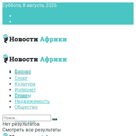
Суббота, 8 августа, 2026
Главная
Контакты
Бизнес
Бизнес
Спорт
Культура
Интернет
Туризм
Спорт
Недвижимость
Общество
Культура
Нет результатов
Смотреть все результаты