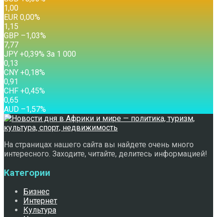
1,00
EUR
0,00
%
1,15
GBP
–1,03
%
7,77
JPY
+0,39
%
За 1 000
0,13
CNY
+0,18
%
0,91
CHF
+0,45
%
0,65
AUD
–1,57
%
На страницах нашего сайта вы найдете очень много
интересного. Заходите, читайте, делитесь информацией!
Категории
Бизнес
Интернет
Культура