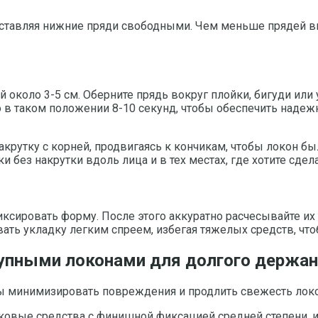
ставляя нижние пряди свободными. Чем меньше прядей вы б
около 3-5 см. Оберните прядь вокруг плойки, бигуди или 
о в таком положении 8-10 секунд, чтобы обеспечить надеж
акрутку с корней, продвигаясь к кончикам, чтобы локон 
и без накрутки вдоль лица и в тех местах, где хотите сдел
иксировать форму. После этого аккуратно расчесывайте и
ть укладку легким спреем, избегая тяжелых средств, что
рупными локонами для долгого держан
бы минимизировать повреждения и продлить свежесть лок
ковые средства с финишной фиксацией средней степени, и