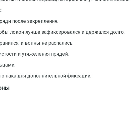
.
ряди после закрепления.
обы локон лучше зафиксировался и держался долго.
анился, и волны не распались.
стости и утяжеления прядей.
льцами.
го лака для дополнительной фиксации.
коны