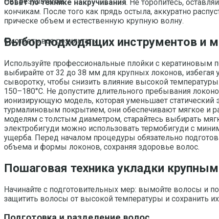
Нет результатов
Совет по технике накручивания
. Не торопитесь, оставля
кончикам. После того как прядь остыла, аккуратно распу
прическе объем и естественную крупную волну.
Выбор подходящих инструментов и м
Смотреть все результаты
Используйте профессиональные плойки с кератиновым п
выбирайте от 32 до 38 мм для крупных локонов, избегая
сыворотку, чтобы снизить влияние высокой температуры.
150–180°C. Не допустите длительного пребывания локоно
ионизирующую модель, которая уменьшает статический э
турмалиновым покрытием, они обеспечивают мягкое и ра
моделям с толстым диаметром, старайтесь выбирать мяг
электробигуди можно использовать термобигуди с мини
ущерба. Перед началом процедуры обязательно подготовь
объема и формы локонов, сохраняя здоровье волос.
Пошаговая техника укладки крупными
Начинайте с подготовительных мер: вымойте волосы и п
защитить волосы от высокой температуры и сохранить их
Подготовка и разделение волос