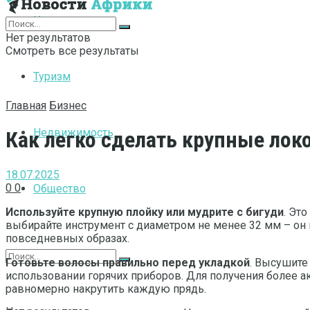
Интернет
Нет результатов
Смотреть все результаты
Туризм
Главная
Бизнес
Недвижимость
Как легко сделать крупные ло
18.07.2025
0
0
Общество
Используйте крупную плойку или мудрите с бигуди
. Эт
выбирайте инструмент с диаметром не менее 32 мм – он п
повседневных образах.
Готовьте волосы правильно перед укладкой
. Высушите
использовании горячих приборов. Для получения более ак
равномерно накрутить каждую прядь.