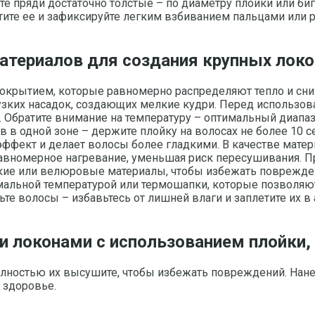
йте пряди достаточно толстые – по диаметру плойки или биг
стите ее и зафиксируйте легким взбиванием пальцами или 
атериалов для создания крупных локо
окрытием, которые равномерно распределяют тепло и сн
 узких насадок, создающих мелкие кудри. Перед использо
 Обратите внимание на температуру – оптимальный диапаз
в в одной зоне – держите плойку на волосах не более 10
ффект и делает волосы более гладкими. В качестве мате
вномерное нагревание, уменьшая риск пересушивания. Пр
кие или велюровые материалы, чтобы избежать поврежден
мальной температурой или термошапки, которые позволяю
те волосы – избавьтесь от лишней влаги и заплетите их в
 локонами с использованием плойки,
олностью их высушите, чтобы избежать повреждений. Нане
 здоровье.