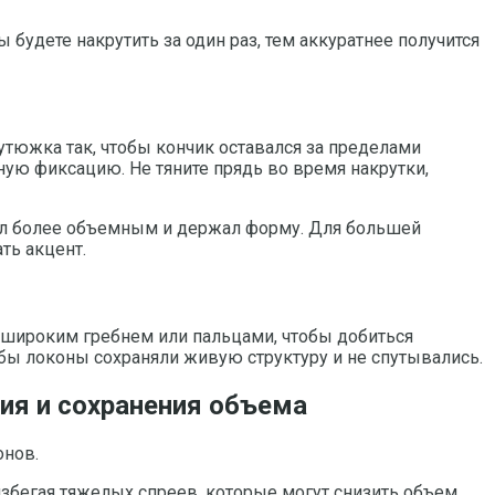
удете накрутить за один раз, тем аккуратнее получится
утюжка так, чтобы кончик оставался за пределами
ную фиксацию. Не тяните прядь во время накрутки,
был более объемным и держал форму. Для большей
ать акцент.
х широким гребнем или пальцами, чтобы добиться
бы локоны сохраняли живую структуру и не спутывались.
ия и сохранения объема
онов.
збегая тяжелых спреев, которые могут снизить объем.