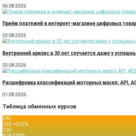
06.08.2026
Приём платежей в интернет-магазине цифровых това
03.08.2026
Внутренний кризис в 30 лет случается даже у успешн
03.08.2026
Расшифровка классификаций моторных масел: API, A
01.08.2026
Таблица обменных курсов
0,82
USD
+0,33
%
1,00
EUR
0,00
%