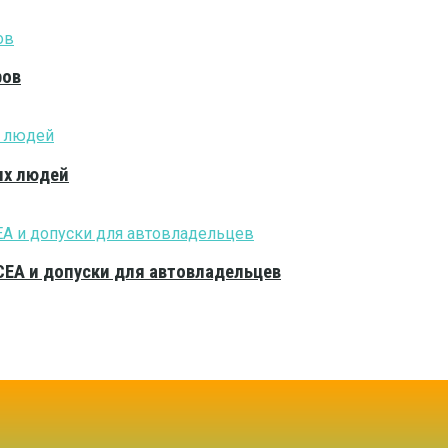
ров
ых людей
CEA и допуски для автовладельцев