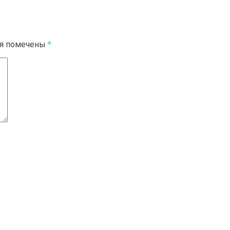
ля помечены
*