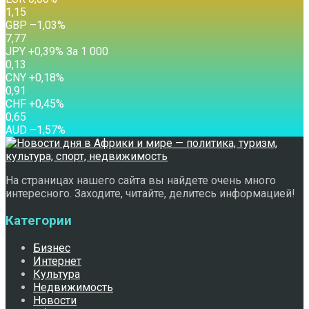
1,15
GBP
–1,03
%
7,77
JPY
+0,39
%
За 1 000
0,13
CNY
+0,18
%
0,91
CHF
+0,45
%
0,65
AUD
–1,57
%
На страницах нашего сайта вы найдете очень много
интересного. Заходите, читайте, делитесь информацией!
Категории
Бизнес
Интернет
Культура
Недвижимость
Новости