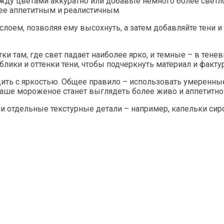
ду цветами аккуратно или добавьте немного более светло
ее аппетитным и реалистичным.
слоем, позволяя ему высохнуть, а затем добавляйте тени и
ки там, где свет падает наиболее ярко, и темные – в тене
лики и оттенки тени, чтобы подчеркнуть материал и фактур
ить с яркостью. Общее правило – использовать умеренные
 ваше мороженое станет выглядеть более живо и аппетитно
тдельные текстурные детали – например, капельки сироп