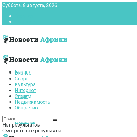
Суббота, 8 августа, 2026
Главная
Контакты
Бизнес
Бизнес
Спорт
Культура
Интернет
Туризм
Спорт
Недвижимость
Общество
Культура
Нет результатов
Смотреть все результаты