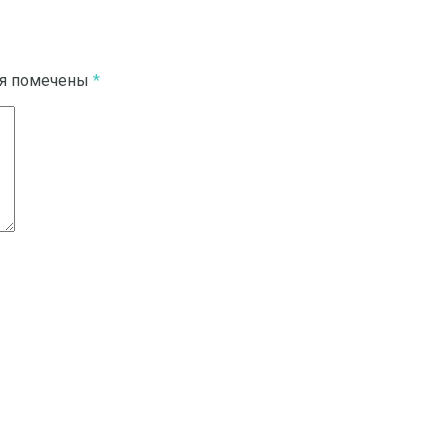
ля помечены
*