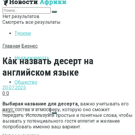
Интернет
Нет результатов
Смотреть все результаты
Туризм
Главная
Бизнес
Недвижимость
Как назвать десерт на
английском языке
Общество
20.07.2025
0
0
Выбирая название для десерта,
важно учитывать его
вкус, состав и атмосферу, которую оно сможет
передать. Используйте простые и понятные слова, чтобы
вызвать у потенциального гостя аппетит и желание
попробовать именно ваш вариант.