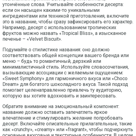
утончённые слова. Учитывайте особенности десерта:
если он насыщен какими-то уникальными
ингредиентами или техникой приготовления, включите
это в название, чтобы сразу зафиксировать его характер.
Например, десерт с использованием тропических
фруктов можно назвать «Tropical Bliss», а изысканное
печенье – «Velvet Biscuit».
Подумайте о стилистике названия: оно должно
соответствовать общей концепции вашего бренда или
меню – будь то романтичный, дерзкий или
минималистичный стиль. Используйте словосочетания,
вызывающие ассоциации с желаемым ощущением:
«Sweet Symphony» для гармоничного вкуса или «Choco
Dream» для богатого шоколадного вкуса. Такой подход
помогает целенаправленно привлечь ту аудиторию,
которую вы хотите вдохновить и заинтересовать.
Обратите внимание на эмоциональный компонент:
название должно оставить запечатлеть яркое
впечатление и стимулировать желание попробовать
десерт. Включайте описательные прилагательные, такие
как «crunchy», «creamy» или «fragrant», чтобы подчеркнуть
основные вкусовые и текстурные особенности. В целом,