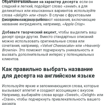
Нет результатов
Обратите внимание на характер десерта
: если он
сладкий и легкий, подойдет слово
«sweet»
, а для
деликатных или изысканных вариантов используйте
слова
«delight» или «treat»
. В случае с фруктовыми
десертами хорошо работают названия, включающие
Смотреть все результаты
название ингредиента, например,
«Apple Crisp»
.
Добавьте творческий акцент,
чтобы выделить ваш
десерт среди других. Вместо стандартных описаний
можно использовать оригинальные слова или
сочетания, например,
«Velvet Cheesecake»
или
«Heavenly
Brownie»
. Это поможет подчеркнуть уникальность и
вызвать дополнительный интерес у потенциальных
клиентов.
Как правильно выбрать название
для десерта на английском языке
Используйте яркие и запоминающиеся слова, которые
вызывают аппетит и создают ассоциации с вкусом.
Например, выбирайте слова вроде «Sweet», «Delight» или
«Crave», чтобы подчеркнуть привлекательность вашего
десерта.