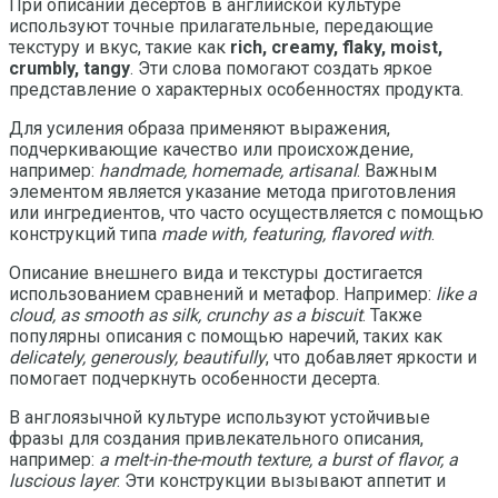
При описании десертов в английской культуре
используют точные прилагательные, передающие
текстуру и вкус, такие как
rich, creamy, flaky, moist,
crumbly, tangy
. Эти слова помогают создать яркое
представление о характерных особенностях продукта.
Для усиления образа применяют выражения,
подчеркивающие качество или происхождение,
например:
handmade, homemade, artisanal
. Важным
элементом является указание метода приготовления
или ингредиентов, что часто осуществляется с помощью
конструкций типа
made with, featuring, flavored with
.
Описание внешнего вида и текстуры достигается
использованием сравнений и метафор. Например:
like a
cloud, as smooth as silk, crunchy as a biscuit
. Также
популярны описания с помощью наречий, таких как
delicately, generously, beautifully
, что добавляет яркости и
помогает подчеркнуть особенности десерта.
В англоязычной культуре используют устойчивые
фразы для создания привлекательного описания,
например:
a melt-in-the-mouth texture, a burst of flavor, a
luscious layer
. Эти конструкции вызывают аппетит и