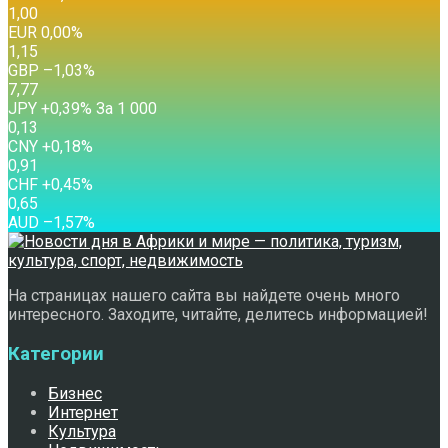
1,00
EUR
0,00
%
1,15
GBP
–1,03
%
7,77
JPY
+0,39
%
За 1 000
0,13
CNY
+0,18
%
0,91
CHF
+0,45
%
0,65
AUD
–1,57
%
На страницах нашего сайта вы найдете очень много
интересного. Заходите, читайте, делитесь информацией!
Категории
Бизнес
Интернет
Культура