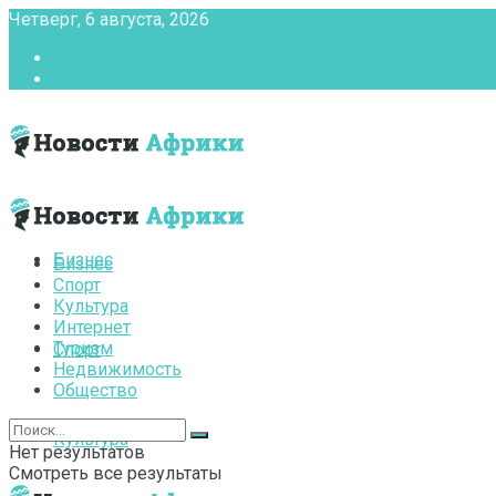
Четверг, 6 августа, 2026
Главная
Контакты
Бизнес
Бизнес
Спорт
Культура
Интернет
Туризм
Спорт
Недвижимость
Общество
Культура
Нет результатов
Смотреть все результаты