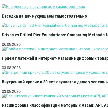
Беседка на даче украшаем самостоятельно
Driven vs Drilled Pier Foundations: Comparing Methods f
06.08.2026
Приём платежей в интернет-магазине цифровых това
03.08.2026
Внутренний кризис в 30 лет случается даже у успешн
03.08.2026
Расшифровка классификаций моторных масел: API, A