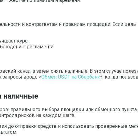
ия – жестче по лимитам и времени.
ельности к контрагентам и правилам площадки. Если цель 
чшает курс.
облюдению регламента.
ский канал, а затем снять наличные. В этом случае полез
я запросы вроде «
Обмен USDT на Сбербанк
», когда пользо
а наличные
оров: правильного выбора площадки или обменного пункта,
онтроля рисков на каждом шаге.
вия до отправки средств и использовать проверенные мет
ьтатом.