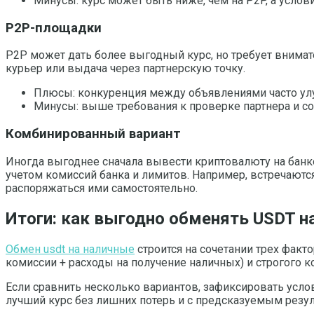
Минусы: курс может быть ниже, чем на P2P, а услов
P2P-площадки
P2P может дать более выгодный курс, но требует внимат
курьер или выдача через партнерскую точку.
Плюсы: конкуренция между объявлениями часто улу
Минусы: выше требования к проверке партнера и с
Комбинированный вариант
Иногда выгоднее сначала вывести криптовалюту на банков
учетом комиссий банка и лимитов. Например, встречаютс
распоряжаться ими самостоятельно.
Итоги: как выгодно обменять USDT н
Обмен usdt на наличные
строится на сочетании трех факт
комиссии + расходы на получение наличных) и строгого к
Если сравнить несколько вариантов, зафиксировать усло
лучший курс без лишних потерь и с предсказуемым резул