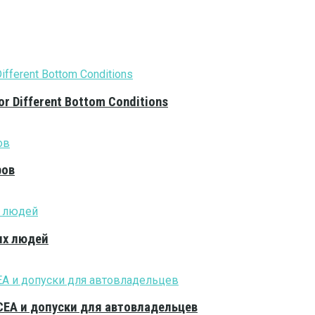
or Different Bottom Conditions
ров
ых людей
CEA и допуски для автовладельцев