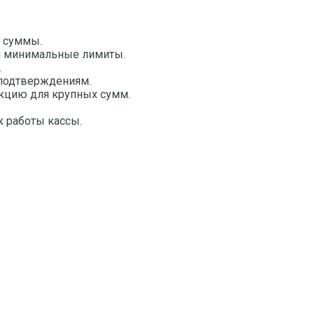
й суммы.
 и минимальные лимиты.
.
о подтверждениям.
акцию для крупных сумм.
к работы кассы.