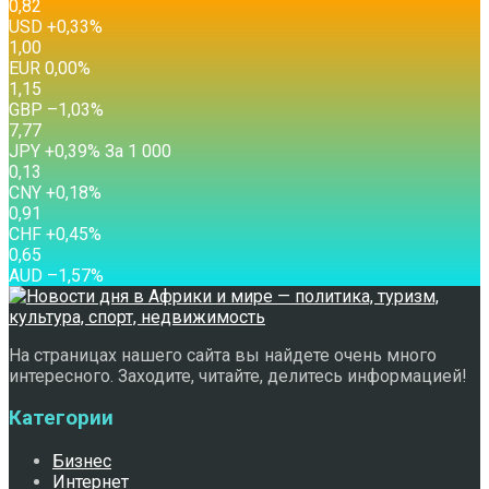
0,82
USD
+0,33
%
1,00
EUR
0,00
%
1,15
GBP
–1,03
%
7,77
JPY
+0,39
%
За 1 000
0,13
CNY
+0,18
%
0,91
CHF
+0,45
%
0,65
AUD
–1,57
%
На страницах нашего сайта вы найдете очень много
интересного. Заходите, читайте, делитесь информацией!
Категории
Бизнес
Интернет