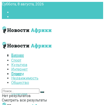
Суббота, 8 августа, 2026
Главная
Контакты
Бизнес
Бизнес
Спорт
Культура
Интернет
Туризм
Спорт
Недвижимость
Общество
Культура
Нет результатов
Смотреть все результаты