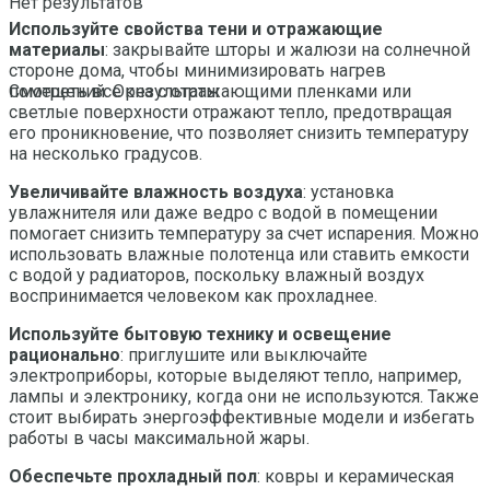
Нет результатов
Используйте свойства тени и отражающие
материалы
: закрывайте шторы и жалюзи на солнечной
стороне дома, чтобы минимизировать нагрев
помещений. Окна с отражающими пленками или
Смотреть все результаты
светлые поверхности отражают тепло, предотвращая
его проникновение, что позволяет снизить температуру
на несколько градусов.
Увеличивайте влажность воздуха
: установка
увлажнителя или даже ведро с водой в помещении
помогает снизить температуру за счет испарения. Можно
использовать влажные полотенца или ставить емкости
с водой у радиаторов, поскольку влажный воздух
воспринимается человеком как прохладнее.
Используйте бытовую технику и освещение
рационально
: приглушите или выключайте
электроприборы, которые выделяют тепло, например,
лампы и электронику, когда они не используются. Также
стоит выбирать энергоэффективные модели и избегать
работы в часы максимальной жары.
Обеспечьте прохладный пол
: ковры и керамическая