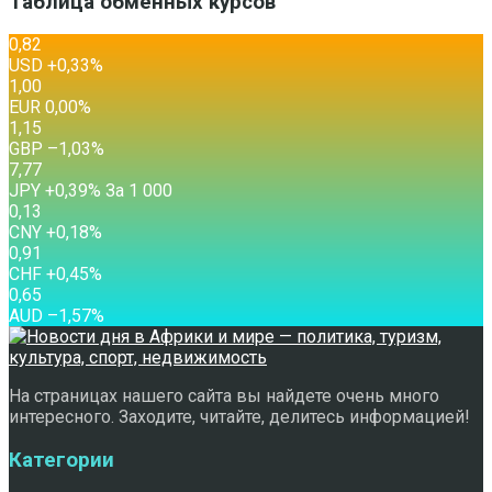
Таблица обменных курсов
0,82
USD
+0,33
%
1,00
EUR
0,00
%
1,15
GBP
–1,03
%
7,77
JPY
+0,39
%
За 1 000
0,13
CNY
+0,18
%
0,91
CHF
+0,45
%
0,65
AUD
–1,57
%
На страницах нашего сайта вы найдете очень много
интересного. Заходите, читайте, делитесь информацией!
Категории