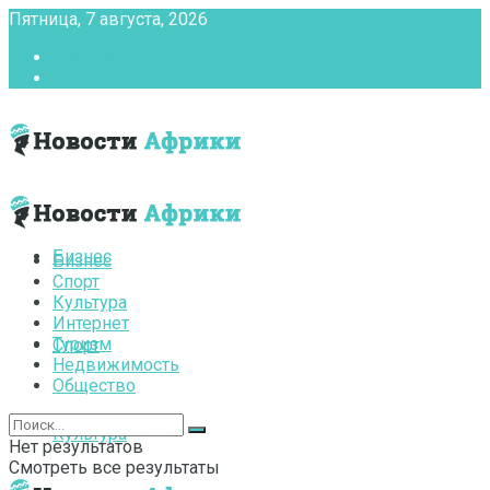
Пятница, 7 августа, 2026
Главная
Контакты
Бизнес
Бизнес
Спорт
Культура
Интернет
Туризм
Спорт
Недвижимость
Общество
Культура
Нет результатов
Смотреть все результаты