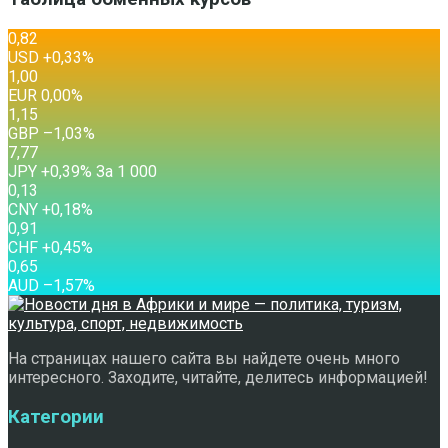
0,82
USD
+0,33
%
1,00
EUR
0,00
%
1,15
GBP
–1,03
%
7,77
JPY
+0,39
%
За 1 000
0,13
CNY
+0,18
%
0,91
CHF
+0,45
%
0,65
AUD
–1,57
%
На страницах нашего сайта вы найдете очень много
интересного. Заходите, читайте, делитесь информацией!
Категории