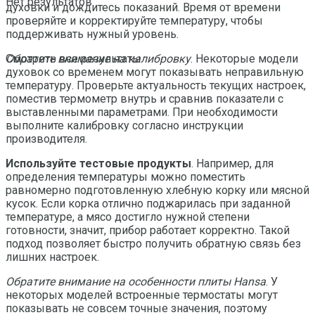
Нет результатов
духовки и дождитесь показаний. Время от времени
проверяйте и корректируйте температуру, чтобы
поддерживать нужный уровень.
Обратите внимание на калибровку
. Некоторые модели
Смотреть все результаты
духовок со временем могут показывать неправильную
температуру. Проверьте актуальность текущих настроек,
поместив термометр внутрь и сравнив показатели с
выставленными параметрами. При необходимости
выполните калибровку согласно инструкции
производителя.
Используйте тестовые продукты
. Например, для
определения температуры можно поместить
равномерно подготовленную хлебную корку или мясной
кусок. Если корка отлично поджарилась при заданной
температуре, а мясо достигло нужной степени
готовности, значит, прибор работает корректно. Такой
подход позволяет быстро получить обратную связь без
лишних настроек.
Обратите внимание на особенности плиты Hansa
. У
некоторых моделей встроенные термостаты могут
показывать не совсем точные значения, поэтому