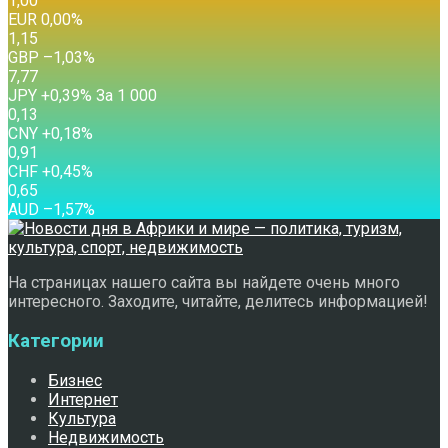
1,00
EUR
0,00
%
1,15
GBP
–1,03
%
7,77
JPY
+0,39
%
За 1 000
0,13
CNY
+0,18
%
0,91
CHF
+0,45
%
0,65
AUD
–1,57
%
На страницах нашего сайта вы найдете очень много
интересного. Заходите, читайте, делитесь информацией!
Категории
Бизнес
Интернет
Культура
Недвижимость