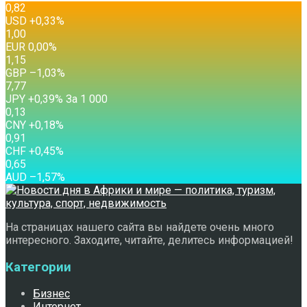
0,82
USD
+0,33
%
1,00
EUR
0,00
%
1,15
GBP
–1,03
%
7,77
JPY
+0,39
%
За 1 000
0,13
CNY
+0,18
%
0,91
CHF
+0,45
%
0,65
AUD
–1,57
%
На страницах нашего сайта вы найдете очень много
интересного. Заходите, читайте, делитесь информацией!
Категории
Бизнес
Интернет