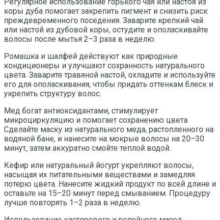
Регулярное использование горького чая или настоя из
коры дуба помогает закрепить пигмент и снизить риск
преждевременного поседения. Заварите крепкий чай
или настой из дубовой коры, остудите и ополаскивайте
волосы после мытья 2–3 раза в неделю.
Ромашка и шалфей действуют как природные
кондиционеры и улучшают сохранность натурального
цвета. Заварите травяной настой, охладите и используйте
его для ополаскивания, чтобы придать оттенкам блеск и
укрепить структуру волос.
Мед богат антиоксидантами, стимулирует
микроциркуляцию и помогает сохранению цвета.
Сделайте маску из натурального меда, растопленного на
водяной бане, и нанесите на мокрые волосы на 20–30
минут, затем аккуратно смойте теплой водой.
Кефир или натуральный йогурт укрепляют волосы,
насыщая их питательными веществами и замедляя
потерю цвета. Нанесите жидкий продукт по всей длине и
оставьте на 15–20 минут перед смыванием. Процедуру
лучше повторять 1–2 раза в неделю.
Использование касторового и репейного масел