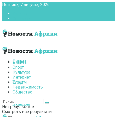
Пятница, 7 августа, 2026
Главная
Контакты
Бизнес
Бизнес
Спорт
Культура
Интернет
Туризм
Спорт
Недвижимость
Общество
Культура
Нет результатов
Смотреть все результаты