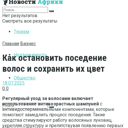
Интернет
Нет результатов
Смотреть все результаты
Туризм
Главная
Бизнес
Недвижимость
Как остановить поседение
волос и сохранить их цвет
Общество
18.07.2025
0
0
Регулярный уход за волосами включает
использование антивозрастных шампуней
с
антивидосперминальными компонентами, которые
помогают замедлить процесс поседения. Такие
средства стимулируют работу волосяных луковиц,
укрепляя структуру и препятствувая появлению первых