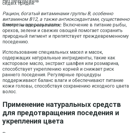
Нет результатов
седых прядей.
Рацион, богатый витаминами группы B, особенно
витамином B12, а также антиоксидантами, существенно
влияет на здоровье волос
. Включение в питание рыбы,
Смотреть все результаты
орехов, зелени и свежих овощей помогает сохранить
природный пигмент и препятствует преждевременному
поседению.
Использование специальных масел и масок,
содержащих натуральные ингридиенты, такие как
касторовое масло, экстракт шалфея или розмарина,
способствует укреплению корней и снижает риск
раннего поседения. Регулярные процедуры
поддерживают баланс влаги и обеспечивают питание
кожи головы, способствуя сохранению исходного цвета
волос.
Применение натуральных средств
для предотвращения поседения и
укрепления цвета