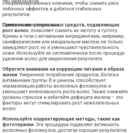
Нет результатов
специализированных клиниках, чтобы снизить риск
побочных эффектов и добиться стабильных
результатов.
Применение специальных средств, подавляющих
Смотреть все результаты
рост волос
, позволяет снизить их частоту и густоту.
Кремы и гели с активными ингредиентами, например,
саниферическим или миндальным маслом, не только
замедляют рост, но и уменьшают чувствительность
кожи. Используйте их систематически после процедур
удаления волос для закрепления результата.
Обратите внимание на коррекцию питания и образа
жизни
. Умеренное потребление продуктов, богатых
витаминами группы B и цинком, способствует
нормализации работы волосяных фолликулов и
уменьшает интенсивность роста волос. Также снижайте
уровень стрессов и избегайте дефицита железа – эти
факторы могут стимулировать рост нежелательных
волос.
Используйте корректирующие методы, такие как
фототерапия
. Эта процедура подавляет активность
волосяных фолликулов, достигая хороших результатов