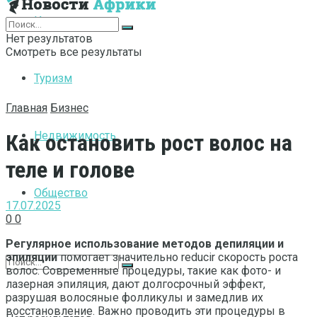
Интернет
Нет результатов
Смотреть все результаты
Туризм
Главная
Бизнес
Недвижимость
Как остановить рост волос на
теле и голове
Общество
17.07.2025
0
0
Регулярное использование методов депиляции и
эпиляции
помогает значительно reducir скорость роста
волос. Современные процедуры, такие как фото- и
лазерная эпиляция, дают долгосрочный эффект,
разрушая волосяные фолликулы и замедлив их
восстановление. Важно проводить эти процедуры в