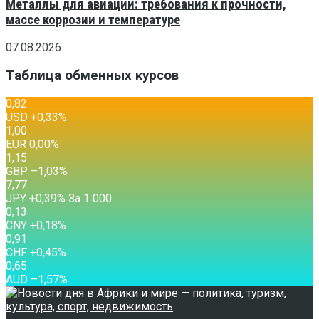
Металлы для авиации: требования к прочности,
массе коррозии и температуре
07.08.2026
Таблица обменных курсов
0,82
USD
+0,33
%
1,00
EUR
0,00
%
1,15
GBP
–1,03
%
7,77
JPY
+0,39
%
За 1 000
0,13
CNY
+0,18
%
0,91
CHF
+0,45
%
0,65
AUD
–1,57
%