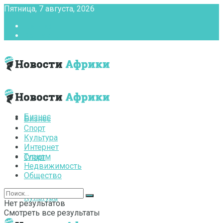
Пятница, 7 августа, 2026
Главная
Контакты
Бизнес
Бизнес
Спорт
Культура
Интернет
Туризм
Спорт
Недвижимость
Общество
Культура
Нет результатов
Смотреть все результаты