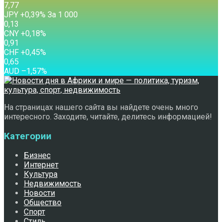
7,77
JPY
+0,39
%
За 1 000
0,13
CNY
+0,18
%
0,91
CHF
+0,45
%
0,65
AUD
–1,57
%
На страницах нашего сайта вы найдете очень много
интересного. Заходите, читайте, делитесь информацией!
Категории
Бизнес
Интернет
Культура
Недвижимость
Новости
Общество
Спорт
Стиль