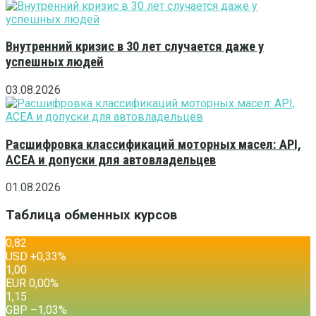
Внутренний кризис в 30 лет случается даже у
успешных людей
03.08.2026
Расшифровка классификаций моторных масел: API,
ACEA и допуски для автовладельцев
01.08.2026
Таблица обменных курсов
0,82
USD
+0,33
%
1,00
EUR
0,00
%
1,15
GBP
–1,03
%