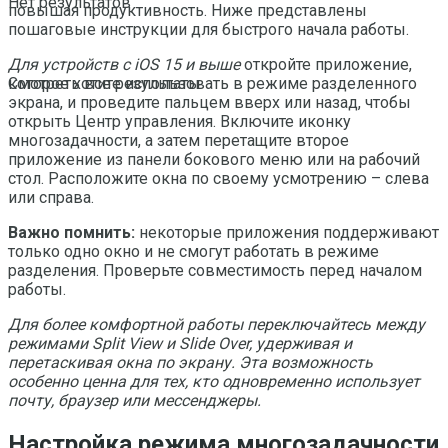
Нет результатов
повышая продуктивность. Ниже представлены
пошаговые инструкции для быстрого начала работы.
Для устройств с iOS 15 и выше
откройте приложение,
которое хотите использовать в режиме разделенного
Смотреть все результаты
экрана, и проведите пальцем вверх или назад, чтобы
открыть Центр управления. Включите иконку
многозадачности, а затем перетащите второе
приложение из панели бокового меню или на рабочий
стол. Расположите окна по своему усмотрению – слева
или справа.
Важно помнить:
некоторые приложения поддерживают
только одно окно и не смогут работать в режиме
разделения. Проверьте совместимость перед началом
работы.
Для более комфортной работы переключайтесь между
режимами Split View и Slide Over, удерживая и
перетаскивая окна по экрану. Эта возможность
особенно ценна для тех, кто одновременно использует
почту, браузер или мессенджеры.
Настройка режима многозадачности