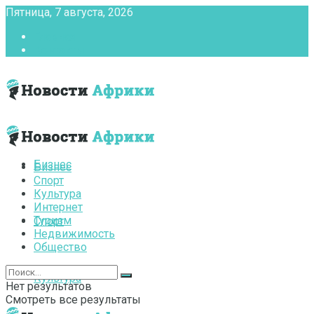
Пятница, 7 августа, 2026
Главная
Контакты
Бизнес
Бизнес
Спорт
Культура
Интернет
Туризм
Спорт
Недвижимость
Общество
Культура
Нет результатов
Смотреть все результаты