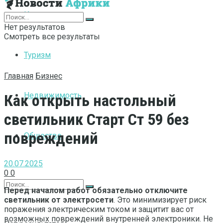
Интернет
Нет результатов
Смотреть все результаты
Туризм
Главная
Бизнес
Недвижимость
Как открыть настольный
светильник Старт Ст 59 без
повреждений
Общество
20.07.2025
0
0
Перед началом работ обязательно отключите
светильник от электросети
. Это минимизирует риск
поражения электрическим током и защитит вас от
возможных повреждений внутренней электроники. Не