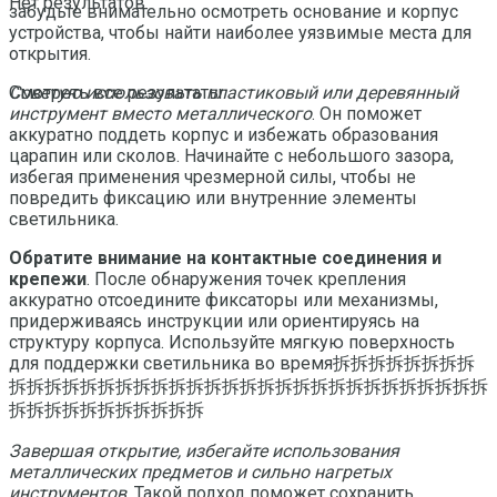
Нет результатов
забудьте внимательно осмотреть основание и корпус
устройства, чтобы найти наиболее уязвимые места для
открытия.
Советую использовать пластиковый или деревянный
Смотреть все результаты
инструмент вместо металлического
. Он поможет
аккуратно поддеть корпус и избежать образования
царапин или сколов. Начинайте с небольшого зазора,
избегая применения чрезмерной силы, чтобы не
повредить фиксацию или внутренние элементы
светильника.
Обратите внимание на контактные соединения и
крепежи
. После обнаружения точек крепления
аккуратно отсоедините фиксаторы или механизмы,
придерживаясь инструкции или ориентируясь на
структуру корпуса. Используйте мягкую поверхность
для поддержки светильника во время拆拆拆拆拆拆拆拆
拆拆拆拆拆拆拆拆拆拆拆拆拆拆拆拆拆拆拆拆拆拆拆拆拆拆拆
拆拆拆拆拆拆拆拆拆拆拆
Завершая открытие, избегайте использования
металлических предметов и сильно нагретых
инструментов
. Такой подход поможет сохранить