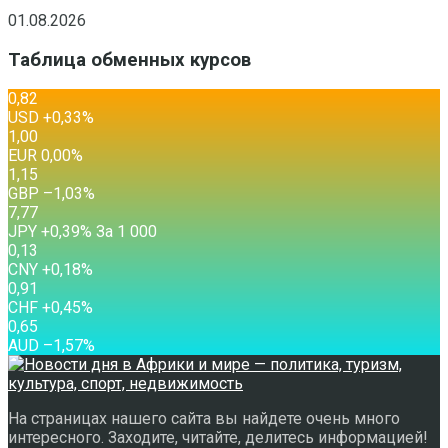
01.08.2026
Таблица обменных курсов
0,82
USD
+0,33
%
1,00
EUR
0,00
%
1,15
GBP
–1,03
%
7,77
JPY
+0,39
%
За 1 000
0,13
CNY
+0,18
%
0,91
CHF
+0,45
%
0,65
AUD
–1,57
%
На страницах нашего сайта вы найдете очень много
интересного. Заходите, читайте, делитесь информацией!