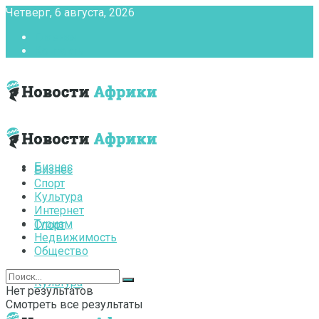
Четверг, 6 августа, 2026
Главная
Контакты
Бизнес
Бизнес
Спорт
Культура
Интернет
Туризм
Спорт
Недвижимость
Общество
Культура
Нет результатов
Смотреть все результаты