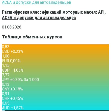
Расшифровка классификаций моторных масел: API,
ACEA и допуски для автовладельцев
01.08.2026
Таблица обменных курсов
0,82
USD
+0,33
%
1,00
EUR
0,00
%
1,15
GBP
–1,03
%
7,77
JPY
+0,39
%
За 1 000
0,13
CNY
+0,18
%
0,91
CHF
+0,45
%
0,65
AUD
–1,57
%