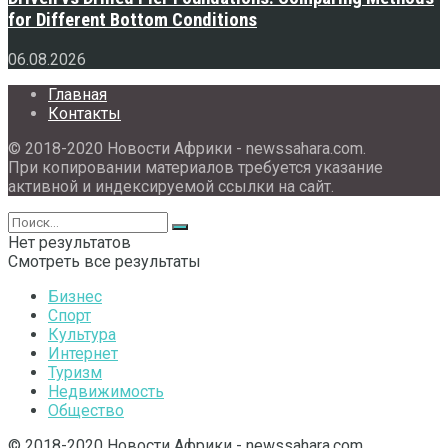
for Different Bottom Conditions
06.08.2026
Главная
Контакты
© 2018-2020 Новости Африки - newssahara.com.
При копировании материалов требуется указание
активной и индексируемой ссылки на сайт.
Нет результатов
Смотреть все результаты
Бизнес
Спорт
Культура
Интернет
Туризм
Недвижимость
Общество
© 2018-2020 Новости Африки - newssahara.com.