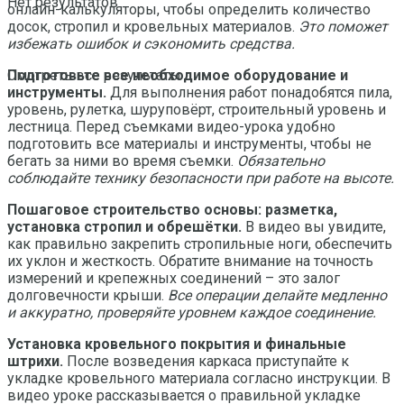
Нет результатов
онлайн-калькуляторы, чтобы определить количество
досок, стропил и кровельных материалов.
Это поможет
избежать ошибок и сэкономить средства.
Подготовьте все необходимое оборудование и
Смотреть все результаты
инструменты.
Для выполнения работ понадобятся пила,
уровень, рулетка, шуруповёрт, строительный уровень и
лестница. Перед съемками видео-урока удобно
подготовить все материалы и инструменты, чтобы не
бегать за ними во время съемки.
Обязательно
соблюдайте технику безопасности при работе на высоте.
Пошаговое строительство основы: разметка,
установка стропил и обрешётки.
В видео вы увидите,
как правильно закрепить стропильные ноги, обеспечить
их уклон и жесткость. Обратите внимание на точность
измерений и крепежных соединений – это залог
долговечности крыши.
Все операции делайте медленно
и аккуратно, проверяйте уровнем каждое соединение.
Установка кровельного покрытия и финальные
штрихи.
После возведения каркаса приступайте к
укладке кровельного материала согласно инструкции. В
видео уроке рассказывается о правильной укладке