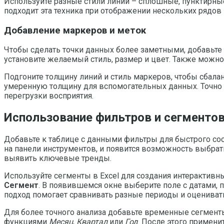
Используйте разные стили линий – сплошные, пунктирны
подходит эта техника при отображении нескольких рядов 
Добавление маркеров и меток
Чтобы сделать точки данных более заметными, добавьте 
установите желаемый стиль, размер и цвет. Также можно
Подгоните толщину линий и стиль маркеров, чтобы сбала
умеренную толщину для вспомогательных данных. Точно 
перегрузки восприятия.
Использование фильтров и сегментов
Добавьте к таблице с данными фильтры для быстрого сос
на панели инструментов, и появится возможность выбра
выявить ключевые тренды.
Используйте сегменты в Excel для создания интерактив
Сегмент
. В появившемся окне выберите поле с датами, 
подход помогает сравнивать разные периоды и оценивать
Для более точного анализа добавьте временные сегменты
функциями
Месяц
,
Квартал
или
Год
. После этого примен