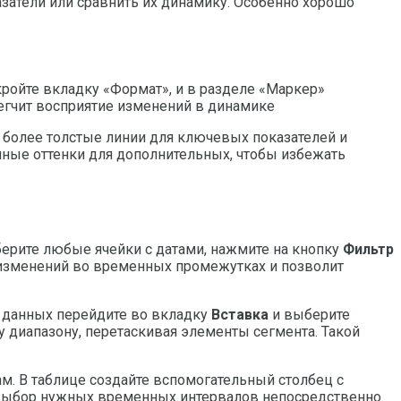
затели или сравнить их динамику. Особенно хорошо
кройте вкладку «Формат», и в разделе «Маркер»
егчит восприятие изменений в динамике
е более толстые линии для ключевых показателей и
йные оттенки для дополнительных, чтобы избежать
берите любые ячейки с датами, нажмите на кнопку
Фильтр
з изменений во временных промежутках и позволит
и данных перейдите во вкладку
Вставка
и выберите
у диапазону, перетаскивая элементы сегмента. Такой
м. В таблице создайте вспомогательный столбец с
т выбор нужных временных интервалов непосредственно