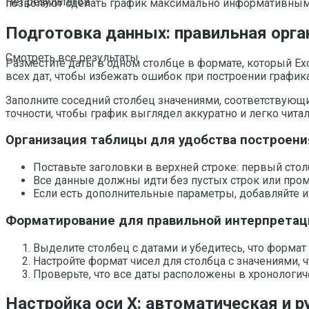
Нет результатов
позволяют сделать график максимально информативным и
Подготовка данных: правильная орга
Смотреть все результаты
Разместите даты в одном столбце в формате, который Exc
всех дат, чтобы избежать ошибок при построении графика
Заполните соседний столбец значениями, соответствующи
точности, чтобы график выглядел аккуратно и легко читал
Организация таблицы для удобства построени
Поставьте заголовки в верхней строке: первый столб
Все данные должны идти без пустых строк или пром
Если есть дополнительные параметры, добавляйте и
Форматирование для правильной интерпретац
Выделите столбец с датами и убедитесь, что формат 
Настройте формат чисел для столбца с значениями,
Проверьте, что все даты расположены в хронологи
Настройка оси X: автоматическая и 