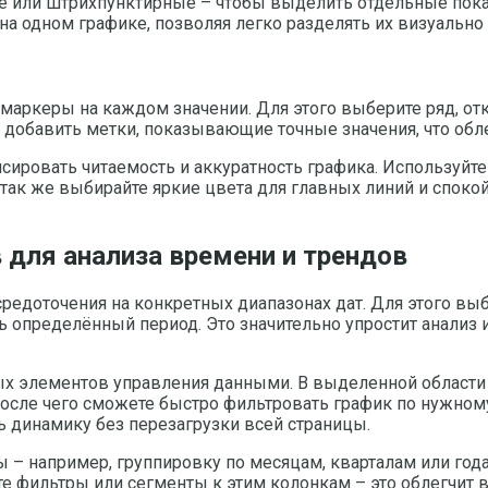
е или штрихпунктирные – чтобы выделить отдельные пока
на одном графике, позволяя легко разделять их визуально
маркеры на каждом значении. Для этого выберите ряд, от
 добавить метки, показывающие точные значения, что обл
нсировать читаемость и аккуратность графика. Используйт
так же выбирайте яркие цвета для главных линий и споко
 для анализа времени и трендов
редоточения на конкретных диапазонах дат. Для этого вы
ть определённый период. Это значительно упростит анали
ных элементов управления данными. В выделенной област
после чего сможете быстро фильтровать график по нужном
 динамику без перезагрузки всей страницы.
 – например, группировку по месяцам, кварталам или года
ите фильтры или сегменты к этим колонкам – это облегчи