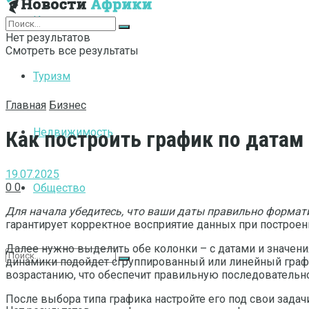
Интернет
Нет результатов
Смотреть все результаты
Туризм
Главная
Бизнес
Недвижимость
Как построить график по датам 
19.07.2025
0
0
Общество
Для начала убедитесь, что ваши даты правильно формат
гарантирует корректное восприятие данных при построе
Далее нужно выделить обе колонки – с датами и значен
динамики подойдет сгруппированный или линейный графи
возрастанию, что обеспечит правильную последовательн
После выбора типа графика настройте его под свои задач