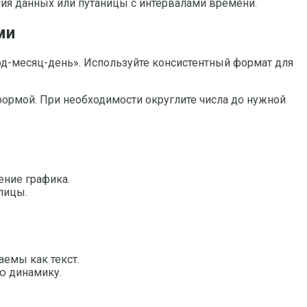
ия данных или путаницы с интервалами времени.
ми
«год-месяц-день». Используйте консистентный формат для
формой. При необходимости округлите числа до нужной
ение графика.
лицы.
аемы как текст.
ю динамику.