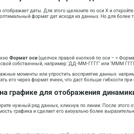
о отображает даты. Для этого щелкните по оси X и открой
птимальный формат дат исходя из данных. Но для более т
окно
Формат оси
(щелчок правой кнопкой по оси – > Форма
 свой собственный, например ‘ДД-ММ-ГГГГ’ или ‘МММ ГГГГ
ажные моменты или упростить восприятие данных: наприм
ть его через формат ячеек, что даст больше гибкости при
 на графике для отображения динамик
ерите нужный ряд данных, кликнув по линии. После этого
емость графика и сделает его визуально более выразитель