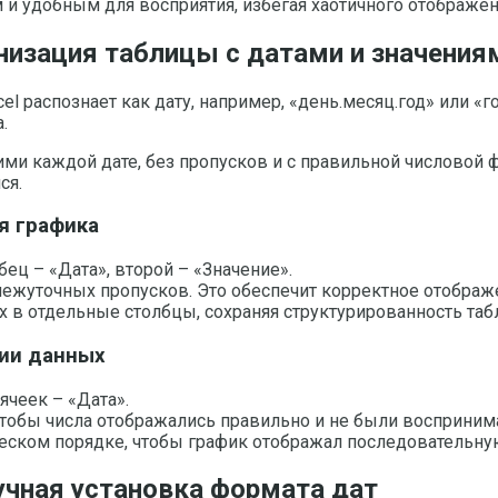
 удобным для восприятия, избегая хаотичного отображен
низация таблицы с датами и значения
el распознает как дату, например, «день.месяц.год» или 
.
ми каждой дате, без пропусков и с правильной числовой 
ся.
я графика
ец – «Дата», второй – «Значение».
ежуточных пропусков. Это обеспечит корректное отображ
х в отдельные столбцы, сохраняя структурированность таб
ии данных
ячеек – «Дата».
 чтобы числа отображались правильно и не были восприним
ческом порядке, чтобы график отображал последовательну
ручная установка формата дат