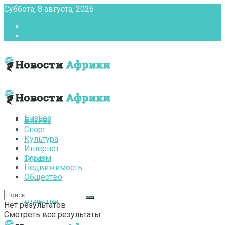
Суббота, 8 августа, 2026
Главная
Контакты
Бизнес
Бизнес
Спорт
Культура
Интернет
Туризм
Спорт
Недвижимость
Общество
Культура
Нет результатов
Смотреть все результаты