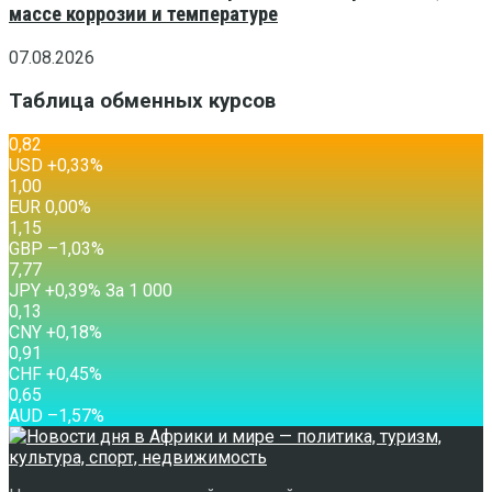
массе коррозии и температуре
07.08.2026
Таблица обменных курсов
0,82
USD
+0,33
%
1,00
EUR
0,00
%
1,15
GBP
–1,03
%
7,77
JPY
+0,39
%
За 1 000
0,13
CNY
+0,18
%
0,91
CHF
+0,45
%
0,65
AUD
–1,57
%