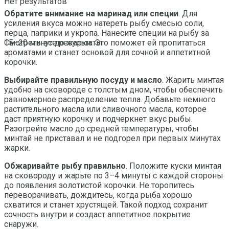
Нет результатов
Обратите внимание на маринад или специи
. Для
усиления вкуса можно натереть рыбу смесью соли,
перца, паприки и укропа. Нанесите специи на рыбу за
15–20 минут до жарки. Это поможет ей пропитаться
Смотреть все результаты
ароматами и станет основой для сочной и аппетитной
корочки.
Выбирайте правильную посуду и масло
. Жарить минтая
удобно на сковороде с толстым дном, чтобы обеспечить
равномерное распределение тепла. Добавьте немного
растительного масла или сливочного масла, которое
даст приятную корочку и подчеркнет вкус рыбы.
Разогрейте масло до средней температуры, чтобы
минтай не приставал и не подгорел при первых минутах
жарки.
Обжаривайте рыбу правильно
. Положите куски минтая
на сковороду и жарьте по 3–4 минуты с каждой стороны
до появления золотистой корочки. Не торопитесь
переворачивать, дождитесь, когда рыба хорошо
схватится и станет хрустящей. Такой подход сохранит
сочность внутри и создаст аппетитное покрытие
снаружи.