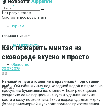
Интернет
Нет результатов
Смотреть все результаты
Туризм
Главная
Бизнес
Недвижимость
Как пожарить минтая на
сковороде вкусно и просто
Общество
20.07.2025
0
0
Начинайте приготовление с правильной подготовки
рыбы
. Обмойте минтая под холодной водой и тщательно
просушите бумажным полотенцем. Если рыба целая,
разделите ее на порционные куски, удалите мелкие
кости и кожу по желанию. Такой подход сделает жарку
более равномерной и ускорит процесс приготовления.