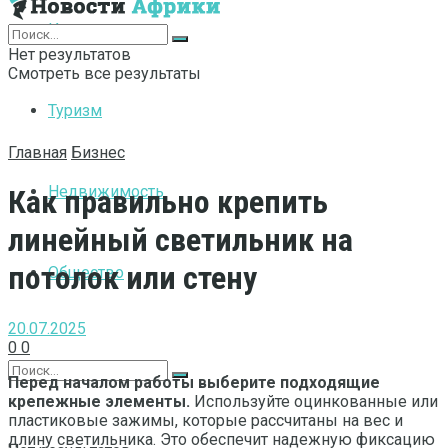
Интернет
Нет результатов
Смотреть все результаты
Туризм
Главная
Бизнес
Недвижимость
Как правильно крепить
линейный светильник на
потолок или стену
Общество
20.07.2025
0
0
Перед началом работы выберите подходящие
крепежные элементы.
Используйте оцинкованные или
пластиковые зажимы, которые рассчитаны на вес и
длину светильника. Это обеспечит надежную фиксацию