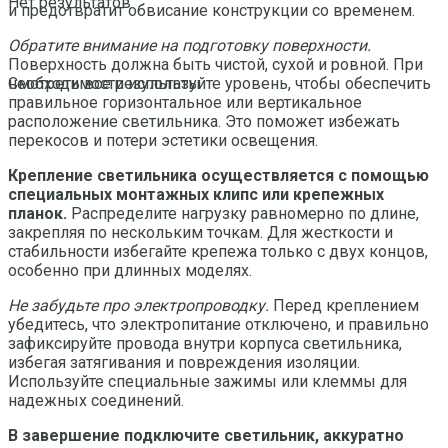
Нет результатов
и предотвратит обвисание конструкции со временем.
Обратите внимание на подготовку поверхности.
Поверхность должна быть чистой, сухой и ровной. При
необходимости используйте уровень, чтобы обеспечить
Смотреть все результаты
правильное горизонтальное или вертикальное
расположение светильника. Это поможет избежать
перекосов и потери эстетики освещения.
Крепление светильника осуществляется с помощью
специальных монтажных клипс или крепежных
планок.
Распределите нагрузку равномерно по длине,
закрепляя по нескольким точкам. Для жесткости и
стабильности избегайте крепежа только с двух концов,
особенно при длинных моделях.
Не забудьте про электропроводку.
Перед креплением
убедитесь, что электропитание отключено, и правильно
зафиксируйте провода внутри корпуса светильника,
избегая затягивания и повреждения изоляции.
Используйте специальные зажимы или клеммы для
надежных соединений.
В завершение подключите светильник, аккуратно