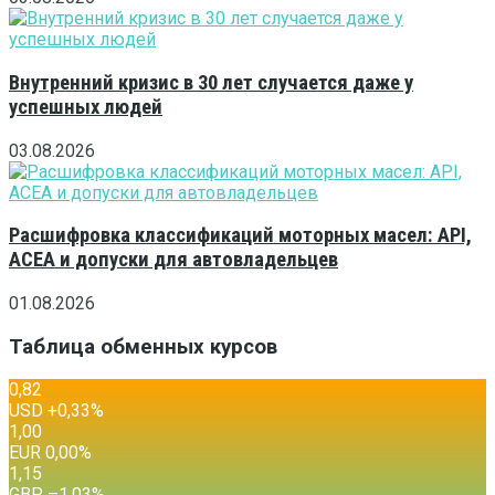
Внутренний кризис в 30 лет случается даже у
успешных людей
03.08.2026
Расшифровка классификаций моторных масел: API,
ACEA и допуски для автовладельцев
01.08.2026
Таблица обменных курсов
0,82
USD
+0,33
%
1,00
EUR
0,00
%
1,15
GBP
–1,03
%