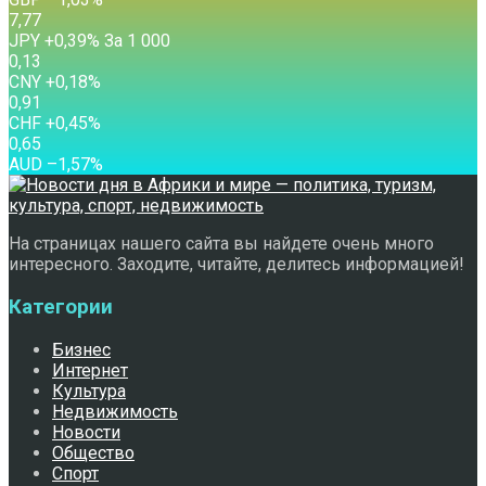
7,77
JPY
+0,39
%
За 1 000
0,13
CNY
+0,18
%
0,91
CHF
+0,45
%
0,65
AUD
–1,57
%
На страницах нашего сайта вы найдете очень много
интересного. Заходите, читайте, делитесь информацией!
Категории
Бизнес
Интернет
Культура
Недвижимость
Новости
Общество
Спорт