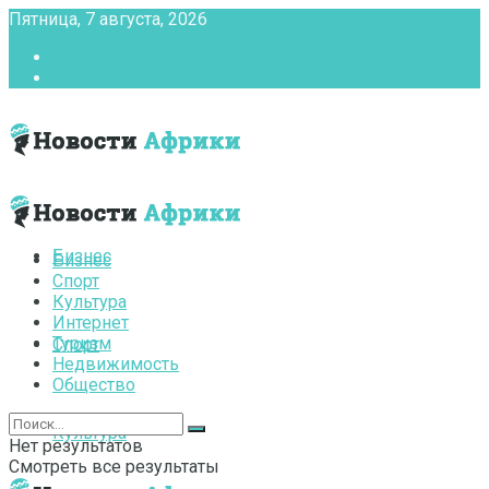
Пятница, 7 августа, 2026
Главная
Контакты
Бизнес
Бизнес
Спорт
Культура
Интернет
Туризм
Спорт
Недвижимость
Общество
Культура
Нет результатов
Смотреть все результаты