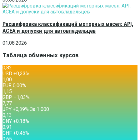
Расшифровка классификаций моторных масел: API,
ACEA и допуски для автовладельцев
01.08.2026
Таблица обменных курсов
0,82
USD
+0,33
%
1,00
EUR
0,00
%
1,15
GBP
–1,03
%
7,77
JPY
+0,39
%
За 1 000
0,13
CNY
+0,18
%
0,91
CHF
+0,45
%
0,65