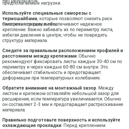
Нет результатов
предполагаемые нагрузки.
Используйте специальные саморезы с
термошайбами
, которые позволяют снизить риск
появления трещин и обеспечивают надежное
Смотреть все результаты
крепление. Важно забивать их по периметру листа,
избегая давления в центре, чтобы не повредить
структуру материала.
Следите за правильным расположением профилей и
расстоянием между крепежами
. Обычно
рекомендуют фиксировать листы каждые 30-40 см по
периметру и через каждые 60-80 см внутри. Это
обеспечивает стабильность и предотвращает
деформации при температурных колебаниях.
Обратите внимание на монтажный зазор
. Между
листом и крепежом оставляйте небольшой зазор для
расширения, если температура увеличивается. Обычно
он составляет 2-3 мм и предотвращает растрескивание
материала.
Правильно подготовьте поверхность и используйте
охлаждающие прокладки
. Перед креплением