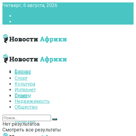
Четверг, 6 августа, 2026
Главная
Контакты
Бизнес
Бизнес
Спорт
Культура
Интернет
Туризм
Спорт
Недвижимость
Общество
Культура
Нет результатов
Смотреть все результаты