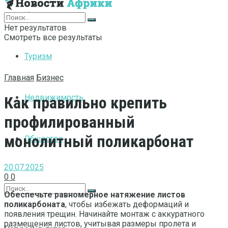
Интернет
Нет результатов
Смотреть все результаты
Туризм
Главная
Бизнес
Недвижимость
Как правильно крепить
профилированный
монолитный поликарбонат
Общество
20.07.2025
0
0
Обеспечьте равномерное натяжение листов
поликарбоната
, чтобы избежать деформаций и
появления трещин. Начинайте монтаж с аккуратного
размещения листов, учитывая размеры пролета и