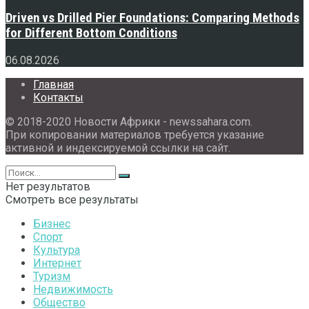
Driven vs Drilled Pier Foundations: Comparing Methods
for Different Bottom Conditions
06.08.2026
Главная
Контакты
© 2018-2020 Новости Африки - newssahara.com.
При копировании материалов требуется указание
активной и индексируемой ссылки на сайт.
Нет результатов
Смотреть все результаты
Бизнес
Спорт
Культура
Интернет
Туризм
Недвижимость
Общество