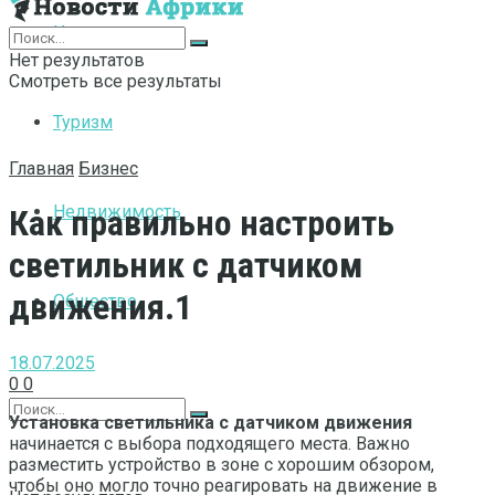
Интернет
Нет результатов
Смотреть все результаты
Туризм
Главная
Бизнес
Недвижимость
Как правильно настроить
светильник с датчиком
движения.1
Общество
18.07.2025
0
0
Установка светильника с датчиком движения
начинается с выбора подходящего места. Важно
разместить устройство в зоне с хорошим обзором,
чтобы оно могло точно реагировать на движение в