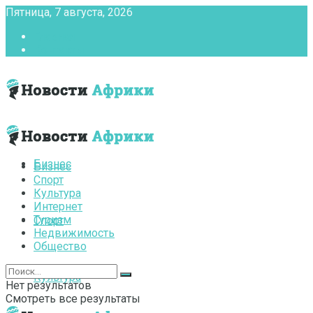
Пятница, 7 августа, 2026
Главная
Контакты
Бизнес
Бизнес
Спорт
Культура
Интернет
Туризм
Спорт
Недвижимость
Общество
Культура
Нет результатов
Смотреть все результаты