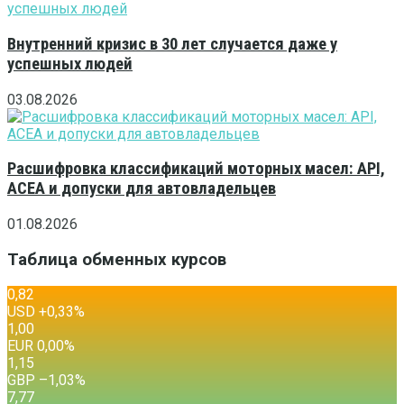
Внутренний кризис в 30 лет случается даже у
успешных людей
03.08.2026
Расшифровка классификаций моторных масел: API,
ACEA и допуски для автовладельцев
01.08.2026
Таблица обменных курсов
0,82
USD
+0,33
%
1,00
EUR
0,00
%
1,15
GBP
–1,03
%
7,77