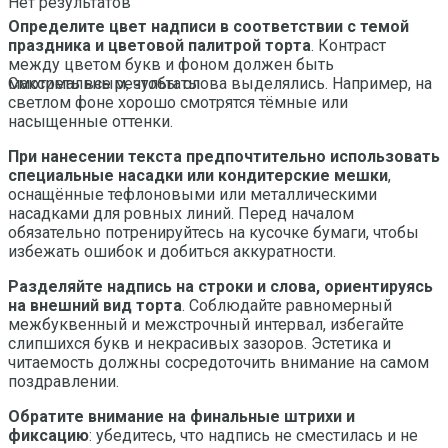
Нет результатов
Определите цвет надписи в соответствии с темой
праздника и цветовой палитрой торта
. Контраст
между цветом букв и фоном должен быть
максимальным, чтобы слова выделялись. Например, на
Смотреть все результаты
светлом фоне хорошо смотрятся тёмные или
насыщенные оттенки.
При нанесении текста предпочтительно использовать
специальные насадки или кондитерские мешки
,
оснащённые тефлоновыми или металлическими
насадками для ровных линий. Перед началом
обязательно потренируйтесь на кусочке бумаги, чтобы
избежать ошибок и добиться аккуратности.
Разделяйте надпись на строки и слова, ориентируясь
на внешний вид торта
. Соблюдайте равномерный
межбуквенный и межстрочный интервал, избегайте
слипшихся букв и некрасивых зазоров. Эстетика и
читаемость должны сосредоточить внимание на самом
поздравлении.
Обратите внимание на финальные штрихи и
фиксацию
: убедитесь, что надпись не сместилась и не