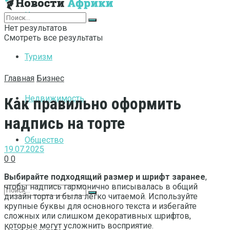
Интернет
Нет результатов
Смотреть все результаты
Туризм
Главная
Бизнес
Недвижимость
Как правильно оформить
надпись на торте
Общество
19.07.2025
0
0
Выбирайте подходящий размер и шрифт заранее
,
чтобы надпись гармонично вписывалась в общий
дизайн торта и была легко читаемой. Используйте
крупные буквы для основного текста и избегайте
сложных или слишком декоративных шрифтов,
которые могут усложнить восприятие.