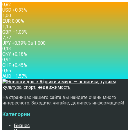
0,82
USD
+0,33
%
1,00
EUR
0,00
%
1,15
GBP
–1,03
%
7,77
JPY
+0,39
%
За 1 000
0,13
CNY
+0,18
%
0,91
CHF
+0,45
%
0,65
AUD
–1,57
%
На страницах нашего сайта вы найдете очень много
интересного. Заходите, читайте, делитесь информацией!
Категории
Бизнес