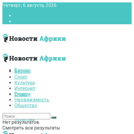
Четверг, 6 августа, 2026
Главная
Контакты
Бизнес
Бизнес
Спорт
Культура
Интернет
Туризм
Спорт
Недвижимость
Общество
Культура
Нет результатов
Смотреть все результаты