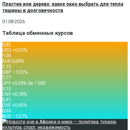
Пластик или дерево: какое окно выбрать для тепла
тишины и долговечности
01.08.2026
Таблица обменных курсов
0,82
USD
+0,33
%
1,00
EUR
0,00
%
1,15
GBP
–1,03
%
7,77
JPY
+0,39
%
За 1 000
0,13
CNY
+0,18
%
0,91
CHF
+0,45
%
0,65
AUD
–1,57
%