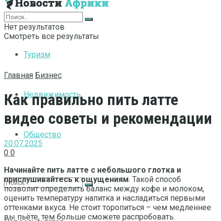
Интернет
Нет результатов
Смотреть все результаты
Туризм
Главная
Бизнес
Недвижимость
Как правильно пить латте
видео советы и рекомендации
Общество
20.07.2025
0
0
Начинайте пить латте с небольшого глотка и
прислушивайтесь к ощущениям
. Такой способ
позволит определить баланс между кофе и молоком,
оценить температуру напитка и насладиться первыми
оттенками вкуса. Не стоит торопиться – чем медленнее
вы пьёте, тем больше сможете распробовать.