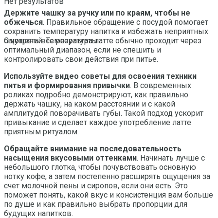
Нет результатов
Держите чашку за ручку или по краям, чтобы не
обжечься
. Правильное обращение с посудой помогает
сохранить температуру напитка и избежать неприятных
ощущений. Температура латте обычно проходит через
Смотреть все результаты
оптимальный диапазон, если не спешить и
контролировать свои действия при питье.
Используйте видео советы для освоения техники
питья и формирования привычки
. В современных
роликах подробно демонстрируют, как правильно
держать чашку, на каком расстоянии и с какой
амплитудой поворачивать губы. Такой подход ускорит
привыкание и сделает каждое употребление латте
приятным ритуалом.
Обращайте внимание на последовательность
насыщения вкусовыми оттенками
. Начинать лучше с
небольшого глотка, чтобы почувствовать основную
нотку кофе, а затем постепенно расширять ощущения за
счет молочной пены и сиропов, если они есть. Это
поможет понять, какой вкус и консистенция вам больше
по душе и как правильно выбрать пропорции для
будущих напитков.