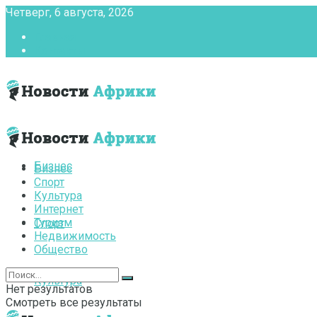
Четверг, 6 августа, 2026
Главная
Контакты
Бизнес
Бизнес
Спорт
Культура
Интернет
Туризм
Спорт
Недвижимость
Общество
Культура
Нет результатов
Смотреть все результаты