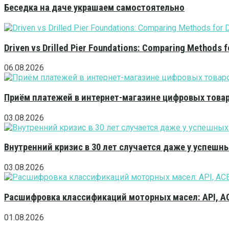
Беседка на даче украшаем самостоятельно
Driven vs Drilled Pier Foundations: Comparing Methods f
06.08.2026
Приём платежей в интернет-магазине цифровых това
03.08.2026
Внутренний кризис в 30 лет случается даже у успешн
03.08.2026
Расшифровка классификаций моторных масел: API, A
01.08.2026