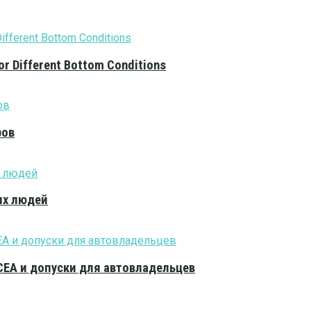
or Different Bottom Conditions
ров
ых людей
CEA и допуски для автовладельцев