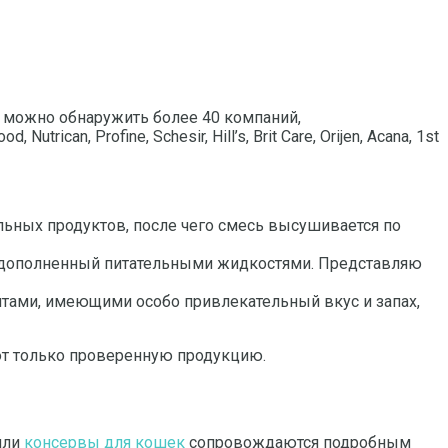
в можно обнаружить более 40 компаний,
ican, Profine, Schesir, Hill’s, Brit Care, Orijen, Acana, 1st
льных продуктов, после чего смесь высушивается по
ы, дополненный питательными жидкостями. Представляю
нтами, имеющими особо привлекательный вкус и запах,
ют только проверенную продукцию.
или
консервы для кошек
сопровождаются подробным