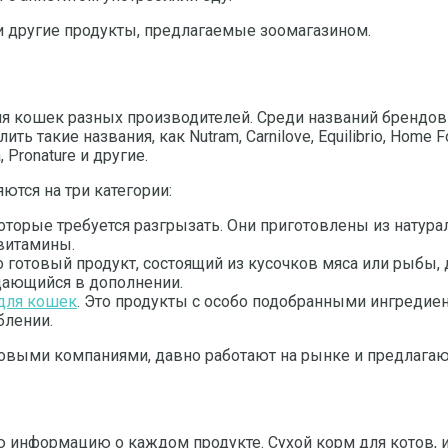
 другие продукты, предлагаемые зоомагазином.
для кошек разных производителей. Среди названий брендо
е названия, как Nutram, Carnilove, Equilibrio, Home Food, Nutr
, Pronature и другие.
ются на три категории:
орые требуется разгрызать. Они приготовлены из натура
 витамины.
о готовый продукт, состоящий из кусочков мяса или рыб
дающийся в дополнении.
для кошек
. Это продукты с особо подобранными ингредие
блении.
овыми компаниями, давно работают на рынке и предлага
ю информацию о каждом продукте. Сухой корм для котов, 