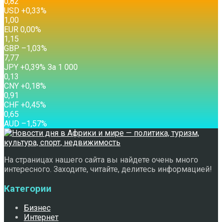
0,82
USD
+0,33
%
1,00
EUR
0,00
%
1,15
GBP
–1,03
%
7,77
JPY
+0,39
%
За 1 000
0,13
CNY
+0,18
%
0,91
CHF
+0,45
%
0,65
AUD
–1,57
%
На страницах нашего сайта вы найдете очень много
интересного. Заходите, читайте, делитесь информацией!
Категории
Бизнес
Интернет