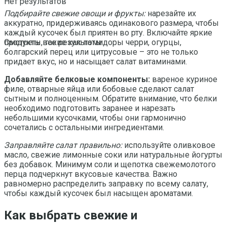
Нет результатов
Подбирайте свежие овощи и фрукты:
нарезайте их
аккуратно, придерживаясь одинакового размера, чтобы
каждый кусочек был приятен во рту. Включайте яркие
продукты, такие как помидоры черри, огурцы,
Смотреть все результаты
болгарский перец или цитрусовые – это не только
придает вкус, но и насыщает салат витаминами.
Добавляйте белковые компоненты:
вареное куриное
филе, отварные яйца или бобовые сделают салат
сытным и полноценным. Обратите внимание, что белки
необходимо подготовить заранее и нарезать
небольшими кусочками, чтобы они гармонично
сочетались с остальными ингредиентами.
Заправляйте салат правильно:
используйте оливковое
масло, свежие лимонные соки или натуральные йогурты
без добавок. Минимум соли и щепотка свежемолотого
перца подчеркнут вкусовые качества. Важно
равномерно распределить заправку по всему салату,
чтобы каждый кусочек был насыщен ароматами.
Как выбрать свежие и