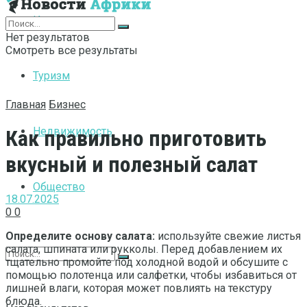
Интернет
Нет результатов
Смотреть все результаты
Туризм
Главная
Бизнес
Недвижимость
Как правильно приготовить
вкусный и полезный салат
Общество
18.07.2025
0
0
Определите основу салата:
используйте свежие листья
салата, шпината или рукколы. Перед добавлением их
тщательно промойте под холодной водой и обсушите с
помощью полотенца или салфетки, чтобы избавиться от
лишней влаги, которая может повлиять на текстуру
блюда.