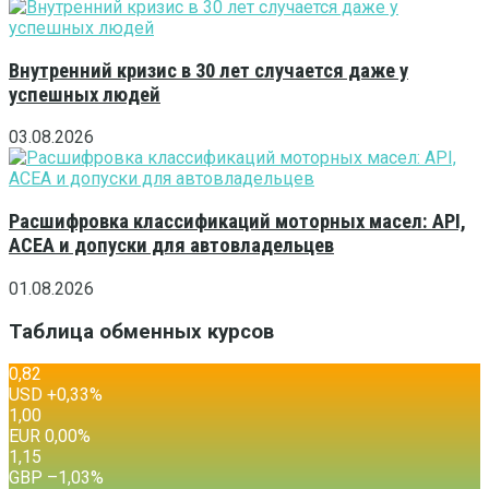
Внутренний кризис в 30 лет случается даже у
успешных людей
03.08.2026
Расшифровка классификаций моторных масел: API,
ACEA и допуски для автовладельцев
01.08.2026
Таблица обменных курсов
0,82
USD
+0,33
%
1,00
EUR
0,00
%
1,15
GBP
–1,03
%