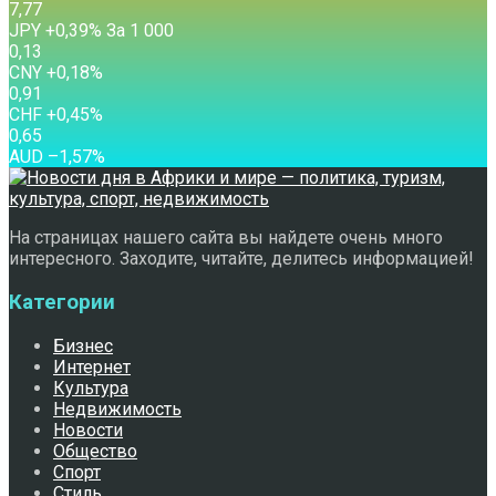
7,77
JPY
+0,39
%
За 1 000
0,13
CNY
+0,18
%
0,91
CHF
+0,45
%
0,65
AUD
–1,57
%
На страницах нашего сайта вы найдете очень много
интересного. Заходите, читайте, делитесь информацией!
Категории
Бизнес
Интернет
Культура
Недвижимость
Новости
Общество
Спорт
Стиль