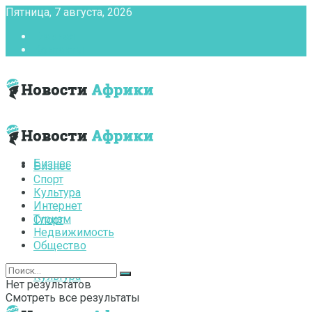
Пятница, 7 августа, 2026
Главная
Контакты
Бизнес
Бизнес
Спорт
Культура
Интернет
Туризм
Спорт
Недвижимость
Общество
Культура
Нет результатов
Смотреть все результаты