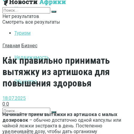
Интернет
Нет результатов
Смотреть все результаты
Туризм
Главная
Бизнес
Недвижимость
Как правильно принимать
вытяжку из артишока для
повышения здоровья
Общество
18.07.2025
0
0
Начинайте прием вытяжки из артишока с малых
дозировок
– обычно достаточно одной капсулы или
чайной ложки экстракта в день. Постепенно
увеличивайте дозу, чтобы дать организму