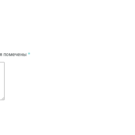
ля помечены
*