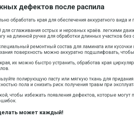
жных дефектов после распила
ьно обработать края для обеспечения аккуратного вида 
 для сглаживания острых и неровных краёв. легкими дви
у на длинной ручке для обработки длинных участков без 
 специальный ремонтный состав для ламината или кусочки
ания поверхность можно аккуратно подшлифовать, чтобы 
края, их можно быстро устранить, обработав края циркуля
лов.
ьзуйте полирующую пасту или мягкую ткань для придания п
остью пола и снизить риск получения травм при эксплуат
кой, чтобы избежать появления дефектов, которые могут п
ошибок.
делать может каждый!