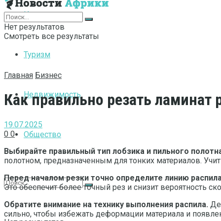
Интернет
Нет результатов
Смотреть все результаты
Туризм
Главная
Бизнес
Недвижимость
Как правильно резать ламинат
19.07.2025
0
0
Общество
Выбирайте правильный тип лобзика и пильного полотн
полотном, предназначенным для тонких материалов. Учиты
Перед началом резки точно определите линию распила
Это обеспечит более точный рез и снизит вероятность ско
Обратите внимание на технику выполнения распила.
Дер
сильно, чтобы избежать деформации материала и появлен