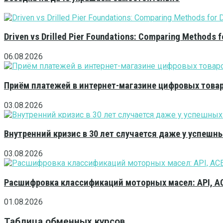
Driven vs Drilled Pier Foundations: Comparing Methods f
06.08.2026
Приём платежей в интернет-магазине цифровых това
03.08.2026
Внутренний кризис в 30 лет случается даже у успешн
03.08.2026
Расшифровка классификаций моторных масел: API, A
01.08.2026
Таблица обменных курсов