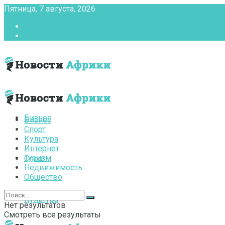
Пятница, 7 августа, 2026
Главная
Контакты
Бизнес
Бизнес
Спорт
Культура
Интернет
Туризм
Спорт
Недвижимость
Общество
Культура
Нет результатов
Смотреть все результаты