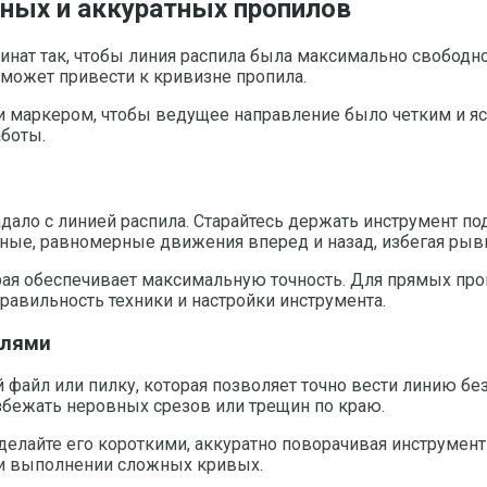
ных и аккуратных пропилов
инат так, чтобы линия распила была максимально свободн
может привести к кривизне пропила.
 маркером, чтобы ведущее направление было четким и яс
аботы.
адало с линией распила. Старайтесь держать инструмент п
вные, равномерные движения вперед и назад, избегая рыв
торая обеспечивает максимальную точность. Для прямых пр
равильность техники и настройки инструмента.
алями
 файл или пилку, которая позволяет точно вести линию б
збежать неровных срезов или трещин по краю.
елайте его короткими, аккуратно поворачивая инструмент 
ри выполнении сложных кривых.