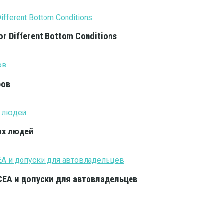
or Different Bottom Conditions
ров
ых людей
CEA и допуски для автовладельцев