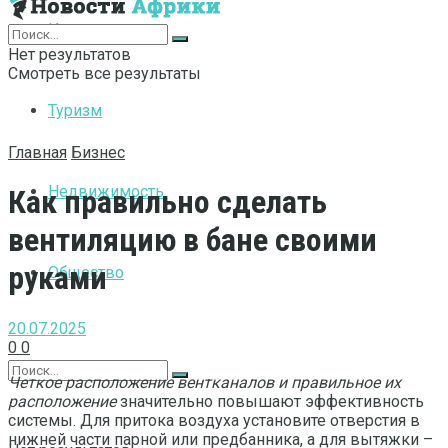
Интернет
Нет результатов
Смотреть все результаты
Туризм
Главная
Бизнес
Недвижимость
Как правильно сделать
вентиляцию в бане своими
руками
Общество
20.07.2025
0
0
Четкое расположение вентканалов и правильное их
расположение
значительно повышают эффективность
системы. Для притока воздуха установите отверстия в
нижней части парной или предбанника, а для вытяжки –