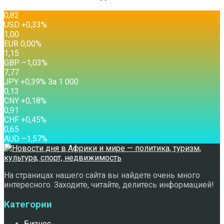
0,82
USD
+0,33
%
1,00
EUR
0,00
%
1,15
GBP
–1,03
%
7,77
JPY
+0,39
%
За 1 000
0,13
CNY
+0,18
%
0,91
CHF
+0,45
%
0,65
AUD
–1,57
%
На страницах нашего сайта вы найдете очень много
интересного. Заходите, читайте, делитесь информацией!
Категории
Бизнес