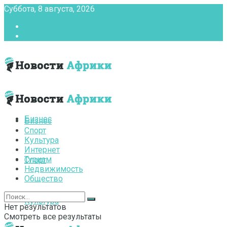
Суббота, 8 августа, 2026
Главная
Контакты
Бизнес
Бизнес
Спорт
Культура
Интернет
Туризм
Спорт
Недвижимость
Общество
Культура
Нет результатов
Смотреть все результаты