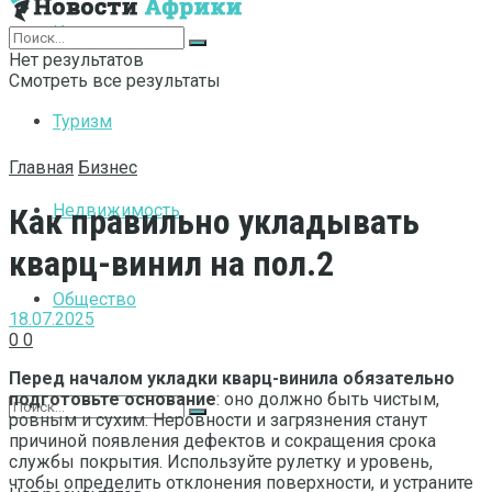
Интернет
Нет результатов
Смотреть все результаты
Туризм
Главная
Бизнес
Недвижимость
Как правильно укладывать
кварц-винил на пол.2
Общество
18.07.2025
0
0
Перед началом укладки кварц-винила обязательно
подготовьте основание
: оно должно быть чистым,
ровным и сухим. Неровности и загрязнения станут
причиной появления дефектов и сокращения срока
службы покрытия. Используйте рулетку и уровень,
чтобы определить отклонения поверхности, и устраните