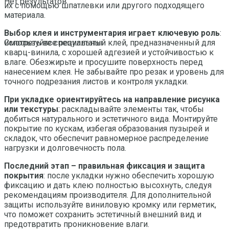
Нет результатов
их с помощью шпатлевки или другого подходящего
материала.
Выбор клея и инструментария играет ключевую роль
:
используйте специальный клей, предназначенный для
Смотреть все результаты
кварц-винила, с хорошей адгезией и устойчивостью к
влаге. Обезжирьте и просушите поверхность перед
нанесением клея. Не забывайте про резак и уровень для
точного подрезания листов и контроля укладки.
При укладке ориентируйтесь на направление рисунка
или текстуры
: раскладывайте элементы так, чтобы
добиться натурального и эстетичного вида. Монтируйте
покрытие по кускам, избегая образования пузырей и
складок, что обеспечит равномерное распределение
нагрузки и долговечность пола.
Последний этап – правильная фиксация и защита
покрытия
: после укладки нужно обеспечить хорошую
фиксацию и дать клею полностью высохнуть, следуя
рекомендациям производителя. Для дополнительной
защиты используйте виниловую кромку или герметик,
что поможет сохранить эстетичный внешний вид и
предотвратить проникновение влаги.