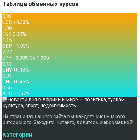
Таблица обменных курсов
0,82
USD
+0,33
%
1,00
EUR
0,00
%
1,15
GBP
–1,03
%
7,77
JPY
+0,39
%
За 1 000
0,13
CNY
+0,18
%
0,91
CHF
+0,45
%
0,65
AUD
–1,57
%
На страницах нашего сайта вы найдете очень много
интересного. Заходите, читайте, делитесь информацией!
Категории