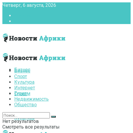
Четверг, 6 августа, 2026
Главная
Контакты
Бизнес
Бизнес
Спорт
Культура
Интернет
Туризм
Спорт
Недвижимость
Общество
Культура
Нет результатов
Смотреть все результаты