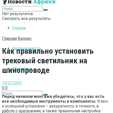
Интернет
Нет результатов
Смотреть все результаты
Туризм
Главная
Бизнес
Недвижимость
Как правильно установить
трековый светильник на
шинопроводе
Общество
19.07.2025
0
0
Перед началом монтажа убедитесь, что у вас есть
все необходимые инструменты и компоненты.
Ключ
к успешной установки – аккуратность и точность в
работе с крепежами, а также правильная настройка