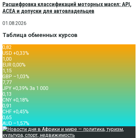
Расшифровка классификаций моторных масел: API,
ACEA и допуски для автовладельцев
01.08.2026
Таблица обменных курсов
0,82
USD
+0,33
%
1,00
EUR
0,00
%
1,15
GBP
–1,03
%
7,77
JPY
+0,39
%
За 1 000
0,13
CNY
+0,18
%
0,91
CHF
+0,45
%
0,65
AUD
–1,57
%