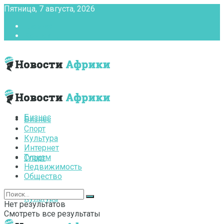
Пятница, 7 августа, 2026
Главная
Контакты
Бизнес
Бизнес
Спорт
Культура
Интернет
Туризм
Спорт
Недвижимость
Общество
Культура
Нет результатов
Смотреть все результаты