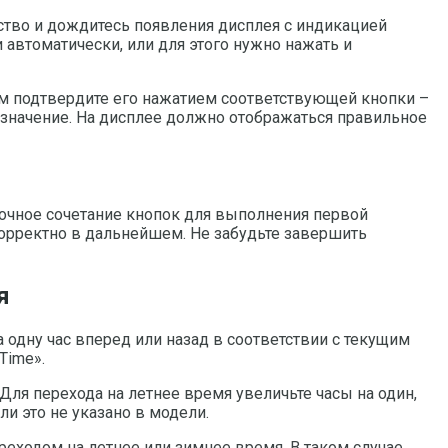
йство и дождитесь появления дисплея с индикацией
автоматически, или для этого нужно нажать и
тем подтвердите его нажатием соответствующей кнопки –
 значение. На дисплее должно отображаться правильное
 точное сочетание кнопок для выполнения первой
корректно в дальнейшем. Не забудьте завершить
я
а одну час вперед или назад в соответствии с текущим
Time».
ля перехода на летнее время увеличьте часы на один,
и это не указано в модели.
еходом на летнее или зимнее время. В таком случае