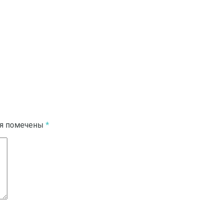
ля помечены
*