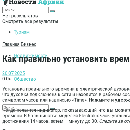
Интернет
Нет результатов
Смотреть все результаты
Туризм
Главная
Бизнес
Недвижимость
Как правильно установить время
20.07.2025
0
0
Общество
Установка правильного времени в электрической духовке 
что духовка подключена к сети и находится в рабочем со
символом часов или надписью «Time».
Нажмите и удерж
Когда появится индикатор, показывающий, что вы можете
времени. В большинстве моделей Electrolux часы устанав
достижения 14 часов, затем – минуту до 30.
Следите за о