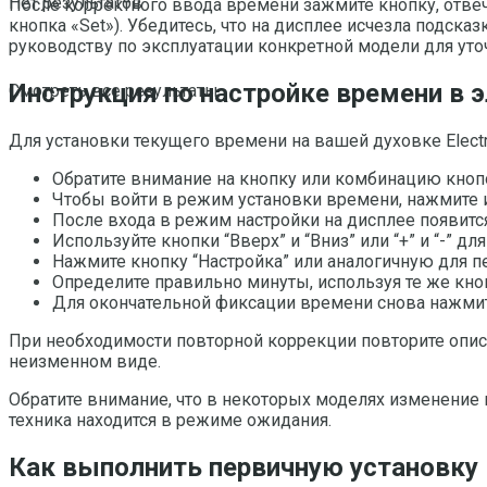
Нет результатов
После корректного ввода времени зажмите кнопку, отвеч
кнопка «Set»). Убедитесь, что на дисплее исчезла подска
руководству по эксплуатации конкретной модели для ут
Инструкция по настройке времени в э
Смотреть все результаты
Для установки текущего времени на вашей духовке Elec
Обратите внимание на кнопку или комбинацию кнопо
Чтобы войти в режим установки времени, нажмите и
После входа в режим настройки на дисплее появитс
Используйте кнопки “Вверх” и “Вниз” или “+” и “-” 
Нажмите кнопку “Настройка” или аналогичную для п
Определите правильно минуты, используя те же кнопк
Для окончательной фиксации времени снова нажмит
При необходимости повторной коррекции повторите описа
неизменном виде.
Обратите внимание, что в некоторых моделях изменение
техника находится в режиме ожидания.
Как выполнить первичную установку 