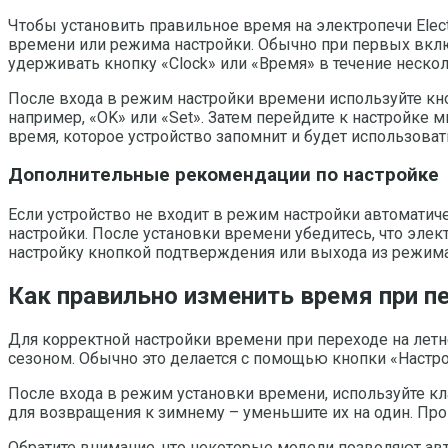
Чтобы установить правильное время на электропечи Elect
времени или режима настройки. Обычно при первых вклю
удерживать кнопку «Clock» или «Время» в течение нескол
После входа в режим настройки времени используйте кно
например, «OK» или «Set». Затем перейдите к настройке
время, которое устройство запомнит и будет использоват
Дополнительные рекомендации по настройке
Если устройство не входит в режим настройки автоматиче
настройки. После установки времени убедитесь, что эл
настройку кнопкой подтверждения или выхода из режима
Как правильно изменить время при пе
Для корректной настройки времени при переходе на летне
сезоном. Обычно это делается с помощью кнопки «Настро
После входа в режим установки времени, используйте кл
для возвращения к зимнему – уменьшите их на один. Пров
Обратите внимание, что некоторые модели позволяют авт