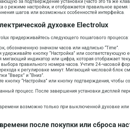
ающую за подтверждение установки (часто это та же клави
зка о режиме настройки, и отображается правильное время. 
очнения шагов или возможных особенностей интерфейса.
лектрической духовке Electrolux
trolux придерживайтесь следующего пошагового процесса:
к, обозначенную значком часов или надписью “Time”.
 удерживайте кнопку “Настройка” или соответствующую ей 
я мигающий индикатор или цифра, которая отображает тек
для выбора правильного номера часов. Учтите 24-часовой фо
ерехода к регулировке минут. Мигающий числовой блок см
и “Вверх” и “Вниз”.
е кнопку “Настройка” или кнопку подтверждения, чтобы с
нный процесс. После завершения установки дисплей перес
 времени возможно только при выключенной духовке или п
времени после покупки или сброса на