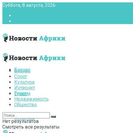
Суббота, 8 августа, 2026
Главная
Контакты
Бизнес
Бизнес
Спорт
Культура
Интернет
Туризм
Спорт
Недвижимость
Общество
Культура
Нет результатов
Смотреть все результаты