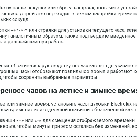
rolux после покупки или сброса настроек, включите устро
чениях устройство переходит в режим настройки времени 
ьких секунд.
пки «+»/»-» или стрелки для установки текущего часа, за
 минут аналогичным образом, также подтвердите введённое
ь в дальнейшем при работе.
ски, обратитесь к руководству пользователя, где указано
ектронные часы отображают правильное время и работают 
, чтобы сохранить выбранные параметры.
реносе часов на летнее и зимнее врем
е или зимнее время, установите часы духовки Electrolux н
йка времени» или отдельной клавиши, обозначенной как «
авиши «+» или «-» для смещения отображаемого времени. Д
ерьте, чтобы минуты при этом остались без изменений, есл
оматическую корректировку времени в соответствии с пер