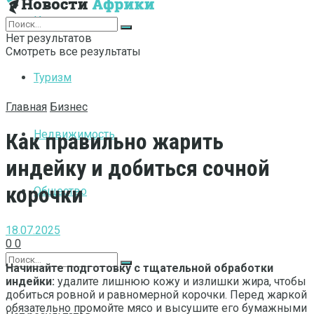
Интернет
Нет результатов
Смотреть все результаты
Туризм
Главная
Бизнес
Недвижимость
Как правильно жарить
индейку и добиться сочной
корочки
Общество
18.07.2025
0
0
Начинайте подготовку с тщательной обработки
индейки:
удалите лишнюю кожу и излишки жира, чтобы
добиться ровной и равномерной корочки. Перед жаркой
обязательно промойте мясо и высушите его бумажными