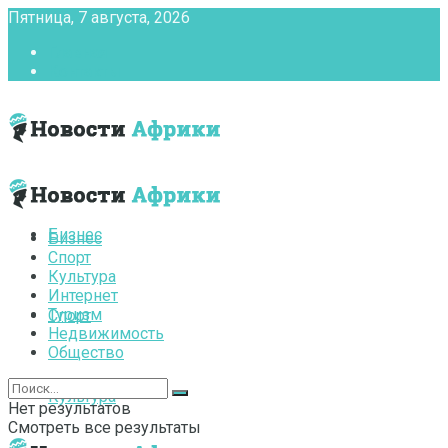
Пятница, 7 августа, 2026
Главная
Контакты
Бизнес
Бизнес
Спорт
Культура
Интернет
Туризм
Спорт
Недвижимость
Общество
Культура
Нет результатов
Смотреть все результаты