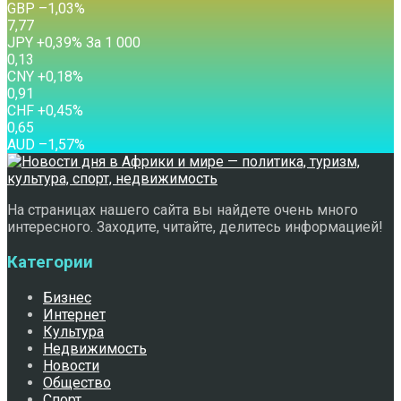
GBP
–1,03
%
7,77
JPY
+0,39
%
За 1 000
0,13
CNY
+0,18
%
0,91
CHF
+0,45
%
0,65
AUD
–1,57
%
На страницах нашего сайта вы найдете очень много
интересного. Заходите, читайте, делитесь информацией!
Категории
Бизнес
Интернет
Культура
Недвижимость
Новости
Общество
Спорт