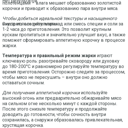
Нет результатов
полотенцами – влага мешает образованию золотистой
корочки и приводит к образованию пара внутри мяса.
Чтобы добиться идеальной текстуры и насыщенного
вкуса
, используйте маринад или смесь специи и соли за
Смотреть все результаты
1-2 часа до приготовления. Это позволит крупным
кускам пропитаться и значительно улучшит вкус, а также
поможет сформировать аппетитную корочку в процессе
жарки.
Температура и правильный режим жарки
играют
ключевую роль: разогревайте сковороду или духовку
до 180-200°C и равномерно регулируйте температуру во
время приготовления. Осторожно следите за процессом,
чтобы мясо не пересушить – внутри оно должно
оставаться сочным.
Для получения аппетитной корочки
используйте
высокий огонь или предварительно обжаривайте мясо
на сильном огне несколько минут с каждой стороны.
После этого снизьте температуру и продолжайте
доводить до готовности, чтобы сочность внутри
сохранилась, а снаружи образовалась привлекательная,
хрустящая корочка.