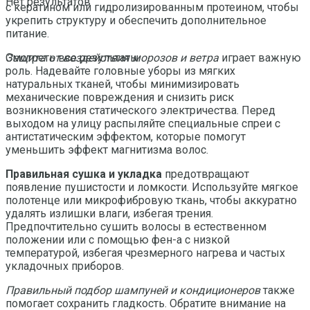
Нет результатов
с кератином или гидролизированным протеином, чтобы
укрепить структуру и обеспечить дополнительное
питание.
Защита от воздействия морозов и ветра
играет важную
Смотреть все результаты
роль. Надевайте головные уборы из мягких
натуральных тканей, чтобы минимизировать
механические повреждения и снизить риск
возникновения статического электричества. Перед
выходом на улицу распыляйте специальные спреи с
антистатическим эффектом, которые помогут
уменьшить эффект магнитизма волос.
Правильная сушка и укладка
предотвращают
появление пушистости и ломкости. Используйте мягкое
полотенце или микрофибровую ткань, чтобы аккуратно
удалять излишки влаги, избегая трения.
Предпочтительно сушить волосы в естественном
положении или с помощью фен-а с низкой
температурой, избегая чрезмерного нагрева и частых
укладочных приборов.
Правильный подбор шампуней и кондиционеров
также
помогает сохранить гладкость. Обратите внимание на