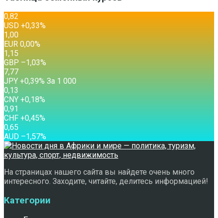
0,82
USD
+0,33
%
1,00
EUR
0,00
%
1,15
GBP
–1,03
%
7,77
JPY
+0,39
%
За 1 000
0,13
CNY
+0,18
%
0,91
CHF
+0,45
%
0,65
AUD
–1,57
%
На страницах нашего сайта вы найдете очень много
интересного. Заходите, читайте, делитесь информацией!
Категории