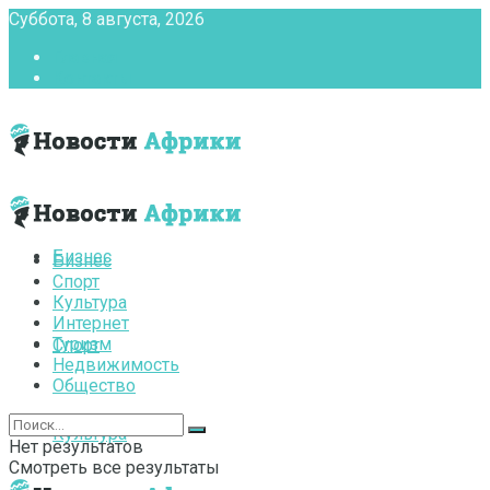
Суббота, 8 августа, 2026
Главная
Контакты
Бизнес
Бизнес
Спорт
Культура
Интернет
Туризм
Спорт
Недвижимость
Общество
Культура
Нет результатов
Смотреть все результаты