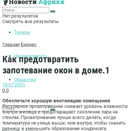
Интернет
Нет результатов
Смотреть все результаты
Туризм
Главная
Бизнес
Недвижимость
Как предотвратить
запотевание окон в доме.1
Общество
18.07.2025
0
0
Обеспечьте хорошую вентиляцию помещения
.
Регулярное проветривание снижает уровень влажности
внутри жилища и предотвращает скопление пара на
стеклах. Проветривание лучше всего делать, когда
температура на улице выше, чем внутри, чтобы снизить
разницу и уменьшить образование конденсата.