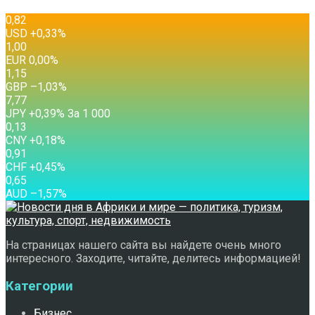
0,82
USD
+0,33
%
1,00
EUR
0,00
%
1,15
GBP
–1,03
%
7,77
JPY
+0,39
%
За 1 000
0,13
CNY
+0,18
%
0,91
CHF
+0,45
%
0,65
AUD
–1,57
%
На страницах нашего сайта вы найдете очень много
интересного. Заходите, читайте, делитесь информацией!
Категории
Бизнес