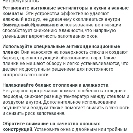
Нет результатов
Установите вытяжные вентиляторы в кухни и ванные
комнаты
. Эти устройства эффективно удаляют
влажный воздух, не давая ему скапливаться внутри
помещений. Правильное использование вентиляции
Смотреть все результаты
способствует снижению влажности, что напрямую
уменьшает вероятность запотевания окон.
Используйте специальные антиконденсационные
пленки
. Они наносятся на поверхность стекла и создают
барьер, препятствующий образованию пара. Такие
пленки не мешают обзору и легко устанавливаются, что
делает их доступным решением для постоянного
контроля влажности.
Налаживайте баланс отопления и влажности
.
Регулярное прогревание комнат, особенно в холодные
периоды, снижает разницу температур между стеклом и
воздухом внутри. Дополнительное использование
осушителей воздуха также помогает снизить влажность
и снизить риск запотевания.
Обратите внимание на качество оконных
конструкций
. Установите окна с двойным или тройным