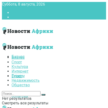
Суббота, 8 августа, 2026
Главная
Контакты
Бизнес
Бизнес
Спорт
Культура
Интернет
Туризм
Спорт
Недвижимость
Общество
Культура
Нет результатов
Смотреть все результаты